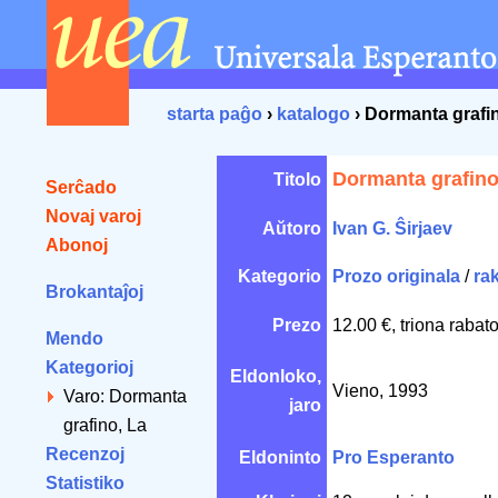
starta paĝo
›
katalogo
› Dormanta grafi
Dormanta grafino
Titolo
Serĉado
Novaj varoj
Aŭtoro
Ivan G. Ŝirjaev
Abonoj
Kategorio
Prozo originala
/
ra
Brokantaĵoj
Prezo
12.00 €, triona rabat
Mendo
Kategorioj
Eldonloko,
Vieno, 1993
Varo: Dormanta
jaro
grafino, La
Recenzoj
Eldoninto
Pro Esperanto
Statistiko