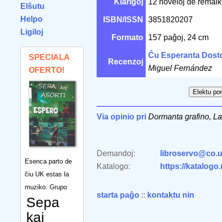
Klarigoj
12 noveloj de remalko
Elŝutu
Helpo
ISBN/ISSN
3851820207
Ligiloj
Formato
157 paĝoj, 24 cm
Ĉu Esperanta Dosto
SPECIALA
Recenzoj
Miguel Fernández
OFERTO!
Via opinio pri
Dormanta grafino, La
Demandoj:
libroservo@co.u
Esenca parto de
Katalogo:
https://katalogo
ĉiu UK estas la
muziko. Grupo
starta paĝo
::
kontaktu nin
Sepa
kaj