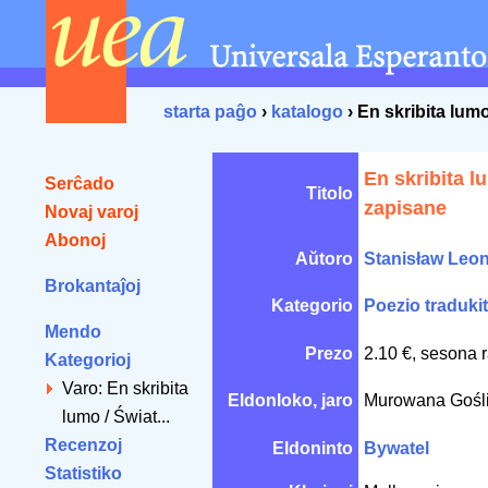
starta paĝo
›
katalogo
› En skribita lum
En skribita l
Serĉado
Titolo
zapisane
Novaj varoj
Abonoj
Aŭtoro
Stanisław Leo
Brokantaĵoj
Kategorio
Poezio traduki
Mendo
Prezo
2.10 €, sesona 
Kategorioj
Varo: En skribita
Eldonloko, jaro
Murowana Gośl
lumo / Świat...
Recenzoj
Eldoninto
Bywatel
Statistiko