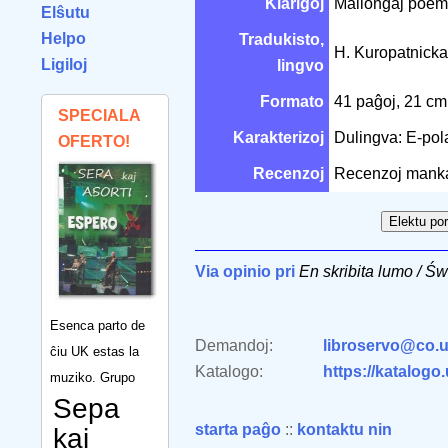
Klarigoj
Mallongaj poem
Elŝutu
Helpo
Tradukisto,
H. Kuropatnick
Ligiloj
lingvo
Formato
41 paĝoj, 21 c
SPECIALA
Karakterizoj
Dulingva: E-po
OFERTO!
Recenzoj
Recenzoj mank
Via opinio pri
En skribita lumo / Św
Esenca parto de
Demandoj:
libroservo@co.u
ĉiu UK estas la
Katalogo:
https://katalogo
muziko. Grupo
Sepa
starta paĝo
::
kontaktu nin
kaj