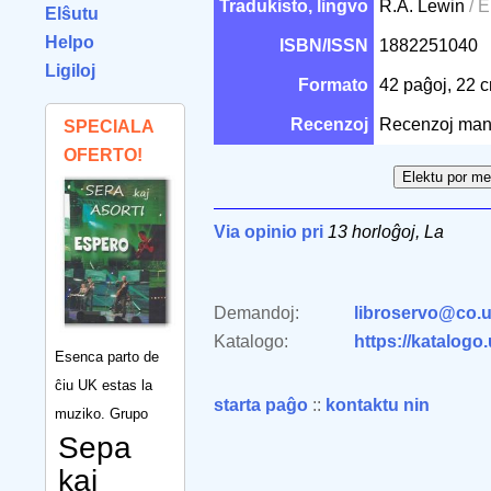
Tradukisto, lingvo
R.A. Lewin
/ E
Elŝutu
Helpo
ISBN/ISSN
1882251040
Ligiloj
Formato
42 paĝoj, 22 
Recenzoj
Recenzoj man
SPECIALA
OFERTO!
Via opinio pri
13 horloĝoj, La
Demandoj:
libroservo@co.u
Katalogo:
https://katalogo
Esenca parto de
ĉiu UK estas la
starta paĝo
::
kontaktu nin
muziko. Grupo
Sepa
kaj