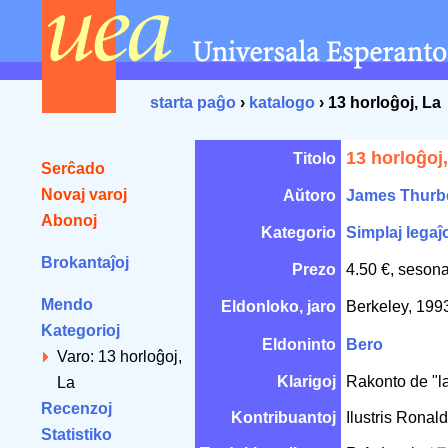
starta paĝo
›
katalogo
› 13 horloĝoj, La
13 horloĝoj
Titolo
Serĉado
Novaj varoj
Aŭtoro
James Thurb
Abonoj
Kategorio
Simplaj legaĵo
Brokantaĵoj
Prezo
4.50 €, sesona
Mendo
Eldonloko, jaro
Berkeley, 19
Kategorioj
Eldoninto
Bero
Varo: 13 horloĝoj,
Klarigoj
Rakonto de "l
La
Recenzoj
Kontribuantoj
Ilustris Ronal
Statistiko