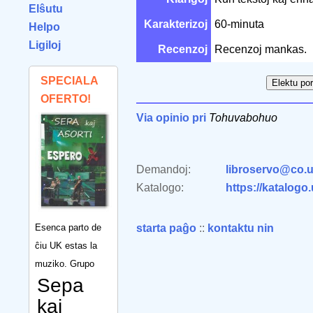
Elŝutu
Karakterizoj
60-minuta
Helpo
Ligiloj
Recenzoj
Recenzoj mankas.
SPECIALA
OFERTO!
Via opinio pri
Tohuvabohuo
Demandoj:
libroservo@co.u
Katalogo:
https://katalogo
Esenca parto de
starta paĝo
::
kontaktu nin
ĉiu UK estas la
muziko. Grupo
Sepa
kaj