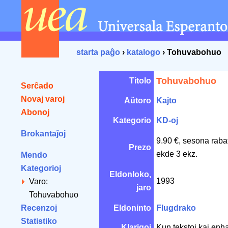
starta paĝo
›
katalogo
› Tohuvabohuo
Tohuvabohuo
Titolo
Serĉado
Novaj varoj
Aŭtoro
Kajto
Abonoj
Kategorio
KD-oj
Brokantaĵoj
9.90 €, sesona raba
Prezo
ekde 3 ekz.
Mendo
Kategorioj
Eldonloko,
1993
Varo:
jaro
Tohuvabohuo
Recenzoj
Eldoninto
Flugdrako
Statistiko
Klarigoj
Kun tekstoj kaj enh