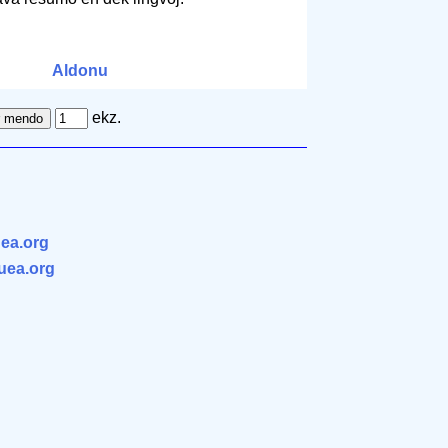
Aldonu
ekz.
ea.org
.uea.org