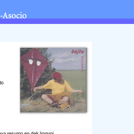
to
ava resumo en dek lingvoj.