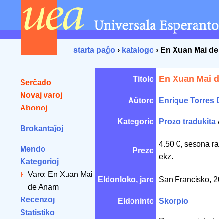
starta paĝo
›
katalogo
› En Xuan Mai d
En Xuan Mai 
Titolo
Serĉado
Novaj varoj
Aŭtoro
Enrique Torres
Abonoj
Kategorio
Prozo tradukita
Brokantaĵoj
4.50 €, sesona r
Mendo
Prezo
ekz.
Kategorioj
Varo: En Xuan Mai
Eldonloko, jaro
San Francisko, 
de Anam
Recenzoj
Eldoninto
Skorpio
Statistiko