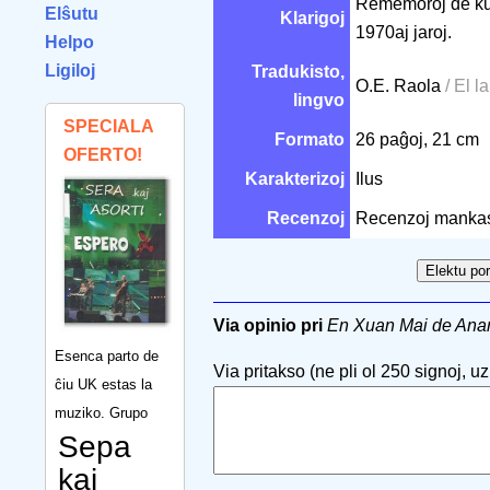
Rememoroj de kub
Elŝutu
Klarigoj
1970aj jaroj.
Helpo
Ligiloj
Tradukisto,
O.E. Raola
/ El l
lingvo
SPECIALA
Formato
26 paĝoj, 21 cm
OFERTO!
Karakterizoj
Ilus
Recenzoj
Recenzoj manka
Via opinio pri
En Xuan Mai de An
Esenca parto de
Via pritakso (ne pli ol 250 signoj, uzu
ĉiu UK estas la
muziko. Grupo
Sepa
kaj