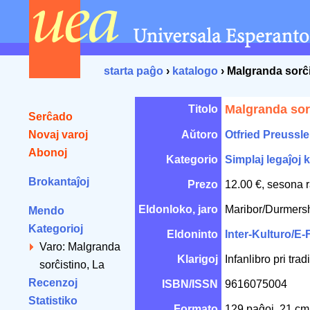
starta paĝo
›
katalogo
› Malgranda sorĉi
Malgranda sor
Titolo
Serĉado
Novaj varoj
Aŭtoro
Otfried Preussle
Abonoj
Kategorio
Simplaj legaĵoj k
Brokantaĵoj
Prezo
12.00 €, sesona 
Eldonloko, jaro
Maribor/Durmers
Mendo
Kategorioj
Eldoninto
Inter-Kulturo/E
Varo: Malgranda
Klarigoj
Infanlibro pri tra
sorĉistino, La
Recenzoj
ISBN/ISSN
9616075004
Statistiko
Formato
129 paĝoj, 21 c