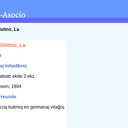
stino, La
ĉistino, La
r
aj infanlibroj
rabato ekde 3 ekz.
heim, 1994
-Freunde
diciaj kutimoj en germanaj vilaĝoj.
m