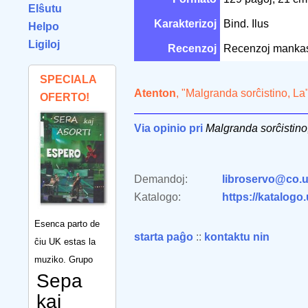
Elŝutu
Karakterizoj
Bind. Ilus
Helpo
Ligiloj
Recenzoj
Recenzoj manka
SPECIALA
Atenton
, "Malgranda sorĉistino, La
OFERTO!
Via opinio pri
Malgranda sorĉistino
Demandoj:
libroservo@co.u
Katalogo:
https://katalogo
Esenca parto de
starta paĝo
::
kontaktu nin
ĉiu UK estas la
muziko. Grupo
Sepa
kaj