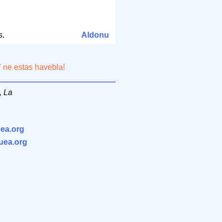
s.
Aldonu
" ne estas havebla!
, La
ea.org
.uea.org