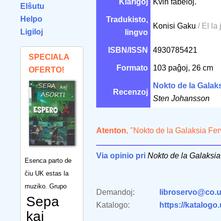
Klarigoj
Kvin fabeloj.
Elŝutu
Helpo
Tradukisto,
Konisi Gaku
/ El la
Ligiloj
lingvo
ISBN/ISSN
4930785421
SPECIALA
Formato
103 paĝoj, 26 cm
OFERTO!
Nokto de la Galak
Recenzoj
Sten Johansson
Atenton
, "Nokto de la Galaksia Fer
Via opinio pri
Nokto de la Galaksia
Esenca parto de
ĉiu UK estas la
muziko. Grupo
Demandoj:
libroservo@co.u
Sepa
Katalogo:
https://katalogo
kaj