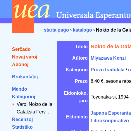
starta paĝo
›
katalogo
› Nokto de la Gal
Nokto de la Gal
Titolo
Serĉado
Novaj varoj
Aŭtoro
Miyazawa Kenzi
Abonoj
Kategorio
Prozo tradukita
/
r
Brokantaĵoj
Prezo
8.40 €, sesona raba
Mendo
Eldonloko,
Kategorioj
Toyonaka-si, 1994
jaro
Varo: Nokto de la
Galaksia Ferv...
Japana Esperanta
Eldoninto
Recenzoj
Librokooperativo
Statistiko