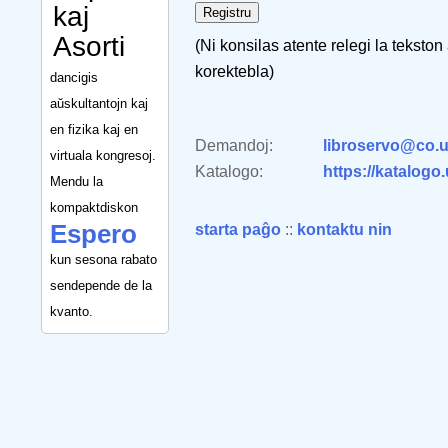
kaj
Asorti
(Ni konsilas atente relegi la tekston
korektebla)
dancigis
aŭskultantojn kaj
en fizika kaj en
Demandoj:
libroservo@co.u
virtuala kongresoj.
Katalogo:
https://katalogo
Mendu la
kompaktdiskon
Espero
starta paĝo
::
kontaktu nin
kun sesona rabato
sendepende de la
kvanto.