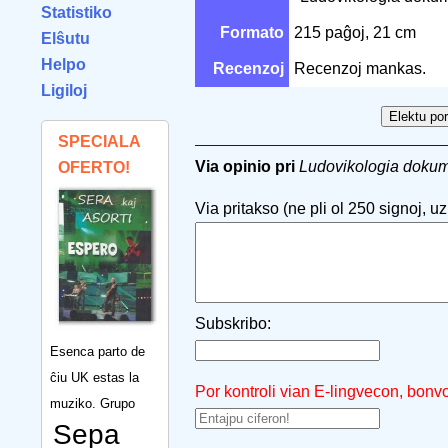
Statistiko
Formato
215 paĝoj, 21 cm
Elŝutu
Helpo
Recenzoj
Recenzoj mankas.
Ligiloj
SPECIALA
Via opinio pri
Ludovikologia dokum
OFERTO!
Via pritakso (ne pli ol 250 signoj, uzu
Subskribo:
Esenca parto de
ĉiu UK estas la
Por kontroli vian E-lingvecon, bonv
muziko. Grupo
Sepa