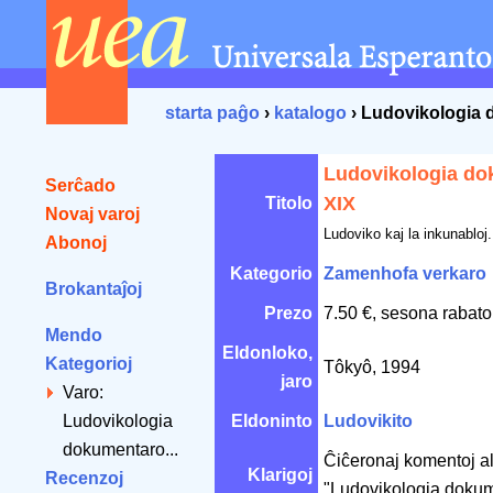
starta paĝo
›
katalogo
› Ludovikologia
Ludovikologia d
Serĉado
XIX
Titolo
Novaj varoj
Ludoviko kaj la inkunabloj
Abonoj
Kategorio
Zamenhofa verkaro
Brokantaĵoj
Prezo
7.50 €, sesona rabato
Mendo
Eldonloko,
Kategorioj
Tôkyô, 1994
jaro
Varo:
Ludovikologia
Eldoninto
Ludovikito
dokumentaro...
Ĉiĉeronaj komentoj al
Klarigoj
Recenzoj
"Ludovikologia dokum