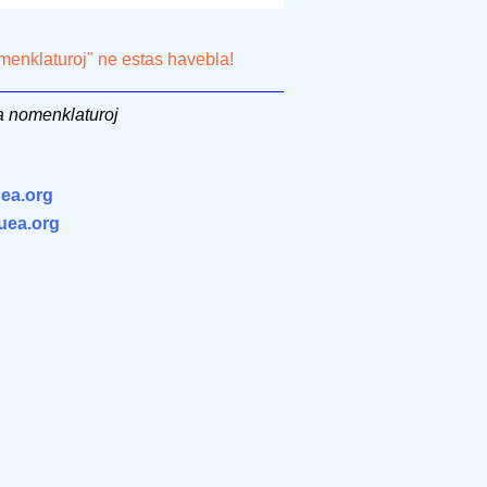
omenklaturoj" ne estas havebla!
a nomenklaturoj
ea.org
.uea.org