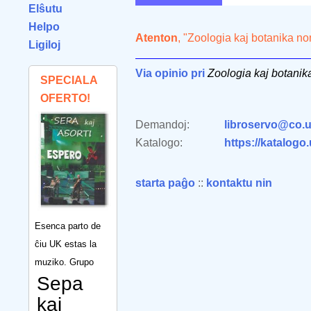
Elŝutu
Helpo
Atenton
, "Zoologia kaj botanika n
Ligiloj
Via opinio pri
Zoologia kaj botanik
SPECIALA
OFERTO!
Demandoj:
libroservo@co.u
Katalogo:
https://katalogo
starta paĝo
::
kontaktu nin
Esenca parto de
ĉiu UK estas la
muziko. Grupo
Sepa
kaj