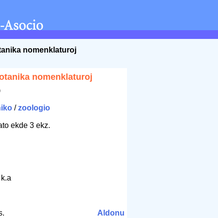
otanika nomenklaturoj
botanika nomenklaturoj
)
niko
/
zoologio
bato ekde 3 ekz.
 k.a
s.
Aldonu