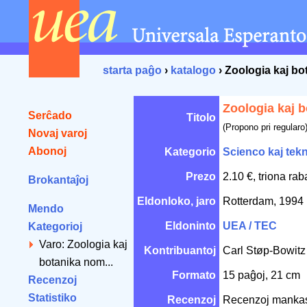
starta paĝo
›
katalogo
› Zoologia kaj b
Zoologia kaj 
Serĉado
Titolo
(Propono pri regularo
Novaj varoj
Abonoj
Kategorio
Scienco kaj tek
Prezo
2.10 €, triona ra
Brokantaĵoj
Eldonloko, jaro
Rotterdam, 1994
Mendo
Eldoninto
UEA / TEC
Kategorioj
Varo: Zoologia kaj
Kontribuantoj
Carl Støp-Bowitz
botanika nom...
Formato
15 paĝoj, 21 cm
Recenzoj
Statistiko
Recenzoj
Recenzoj manka