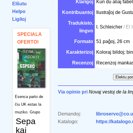
Klarigoj
Kun du aliaj fabel
Elŝutu
Helpo
Kontribuantoj
Ilustraĵoj de Gus
Ligiloj
Tradukisto,
I. Schleicher
/ El
lingvo
SPECIALA
Formato
51 paĝoj, 26 cm
OFERTO!
Karakterizoj
Koloraj bildoj; bi
Recenzoj
Recenzoj mankas
Via opinio pri
Novaj vestoj de la Im
Esenca parto de
ĉiu UK estas la
muziko. Grupo
Demandoj:
libroservo@co.u
Sepa
Katalogo:
https://katalogo
kaj