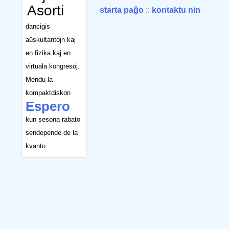
Asorti
starta paĝo
::
kontaktu nin
dancigis
aŭskultantojn kaj
en fizika kaj en
virtuala kongresoj.
Mendu la
kompaktdiskon
Espero
kun sesona rabato
sendepende de la
kvanto.