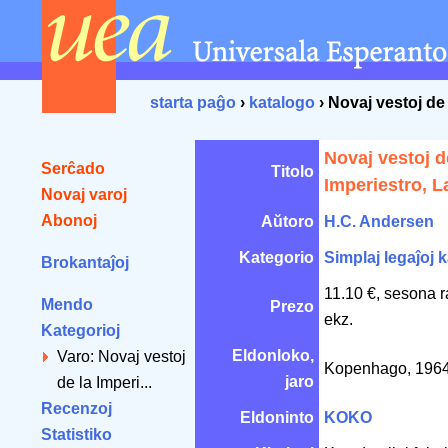
starta paĝo
›
katalogo
› Novaj vestoj de 
Novaj vestoj d
Serĉado
Titolo
Imperiestro, L
Novaj varoj
Abonoj
Aŭtoro
H.C. Andersen
Kategorio
Simplaj legaĵoj k
Brokantaĵoj
11.10 €, sesona 
Mendo
Prezo
ekz.
Kategorioj
Eldonloko,
Varo: Novaj vestoj
Kopenhago, 196
jaro
de la Imperi...
Recenzoj
Eldoninto
KOKO
Statistiko