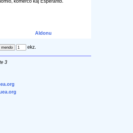
onomio, komerco kaj Esperanto.
Aldonu
ekz.
e 3
ea.org
.uea.org