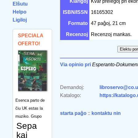
Klarigoj
Kvar prelegoj pri ek
Elŝutu
Helpo
ISBN/ISSN
16165302
Ligiloj
Formato
47 paĝoj, 21 cm
Recenzoj
Recenzoj mankas.
SPECIALA
OFERTO!
Via opinio pri
Esperanto-Dokument
Demandoj:
libroservo@co.u
Katalogo:
https://katalogo
Esenca parto de
ĉiu UK estas la
starta paĝo
::
kontaktu nin
muziko. Grupo
Sepa
kaj