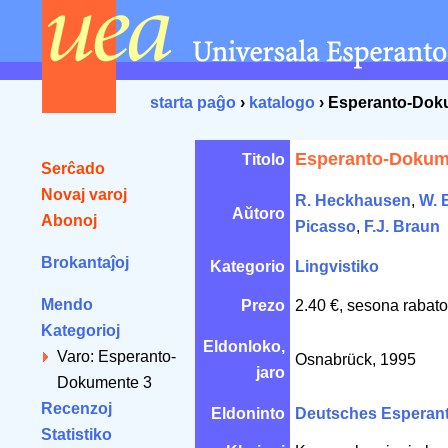
starta paĝo
›
katalogo
› Esperanto-Dok
Esperanto-Dokum
Titolo
Serĉado
Novaj varoj
R. Heckhausen
,
W. 
Aŭtoro
Abonoj
Picasso
,
F.J. Braun
Brokantaĵoj
Kategorio
Lingvistiko
Mendo
Prezo
2.40 €, sesona rabato
Kategorioj
Eldonloko,
Varo: Esperanto-
Osnabrück, 1995
jaro
Dokumente 3
Recenzoj
Eldoninto
Deutsches Esperanto
Statistiko