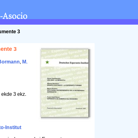
umente 3
ente 3
Bormann
,
M.
 ekde 3 ekz.
-Institut