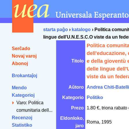
starta paĝo
›
katalogo
› Politica comunit
lingue dell'U.N.E.S.C.O viste da un feder
Politica comunita
Serĉado
dell'educazione, 
Novaj varoj
e della gioventù e
Titolo
Abonoj
delle lingue dell
Brokantaĵoj
viste da un federa
Aŭtoro
Andrea Chiti-Batelli
Mendo
Kategorioj
Kategorio
Politiko
Varo: Politica
Prezo
1.80 €, triona rabato
comunitaria dell...
Recenzoj
Eldonloko,
Roma, 1995
Statistiko
jaro