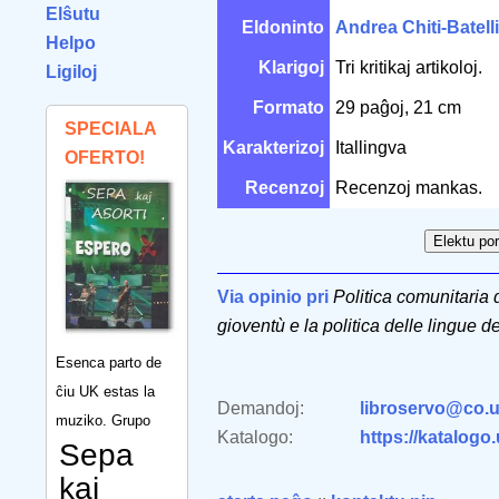
Elŝutu
Eldoninto
Andrea Chiti-Batelli
Helpo
Klarigoj
Tri kritikaj artikoloj.
Ligiloj
Formato
29 paĝoj, 21 cm
SPECIALA
Karakterizoj
Itallingva
OFERTO!
Recenzoj
Recenzoj mankas.
Via opinio pri
Politica comunitaria 
gioventù e la politica delle lingue d
Esenca parto de
ĉiu UK estas la
Demandoj:
libroservo@co.u
muziko. Grupo
Katalogo:
https://katalogo
Sepa
kaj