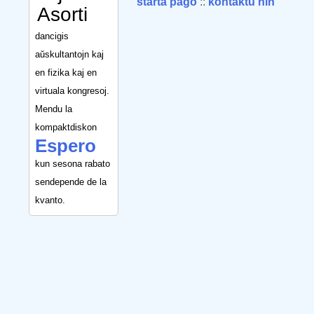
starta paĝo
::
kontaktu nin
Asorti
dancigis
aŭskultantojn kaj
en fizika kaj en
virtuala kongresoj.
Mendu la
kompaktdiskon
Espero
kun sesona rabato
sendepende de la
kvanto.