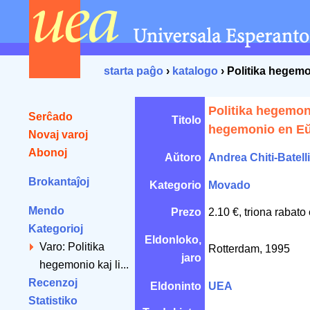
starta paĝo
›
katalogo
› Politika hegem
Politika hegemon
Serĉado
Titolo
hegemonio en E
Novaj varoj
Abonoj
Aŭtoro
Andrea Chiti-Batelli
Brokantaĵoj
Kategorio
Movado
Mendo
Prezo
2.10 €, triona rabato
Kategorioj
Eldonloko,
Varo: Politika
Rotterdam, 1995
jaro
hegemonio kaj li...
Recenzoj
Eldoninto
UEA
Statistiko