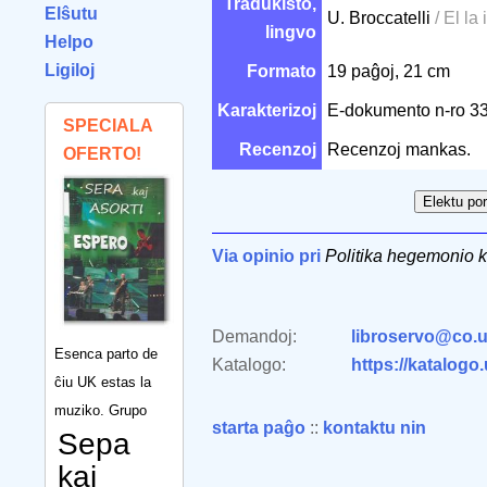
Tradukisto,
Elŝutu
U. Broccatelli
/ El la 
lingvo
Helpo
Ligiloj
Formato
19 paĝoj, 21 cm
Karakterizoj
E-dokumento n-ro 
SPECIALA
Recenzoj
Recenzoj mankas.
OFERTO!
Via opinio pri
Politika hegemonio 
Demandoj:
libroservo@co.u
Esenca parto de
Katalogo:
https://katalogo
ĉiu UK estas la
muziko. Grupo
starta paĝo
::
kontaktu nin
Sepa
kaj