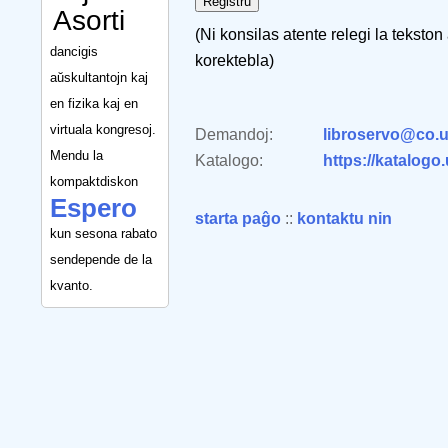
Asorti
(Ni konsilas atente relegi la tekston
dancigis
korektebla)
aŭskultantojn kaj
en fizika kaj en
virtuala kongresoj.
Demandoj:
libroservo@co.u
Mendu la
Katalogo:
https://katalogo
kompaktdiskon
Espero
starta paĝo
::
kontaktu nin
kun sesona rabato
sendepende de la
kvanto.