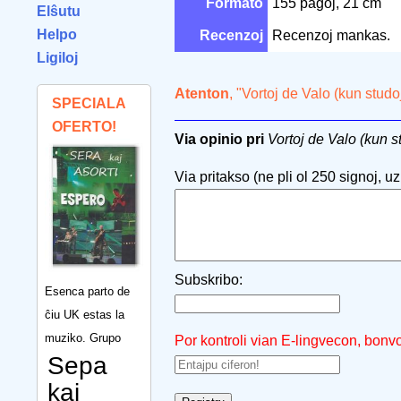
Formato
155 paĝoj, 21 cm
Elŝutu
Helpo
Recenzoj
Recenzoj mankas.
Ligiloj
Atenton
, "Vortoj de Valo (kun studo
SPECIALA
OFERTO!
Via opinio pri
Vortoj de Valo (kun st
Via pritakso (ne pli ol 250 signoj, uzu
Subskribo:
Esenca parto de
ĉiu UK estas la
muziko. Grupo
Por kontroli vian E-lingvecon, bonv
Sepa
kaj