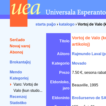
starta paĝo
›
katalogo
› Vortoj de Valo (
Vortoj de Valo (k
Serĉado
Titolo
artikoloj)
Novaj varoj
Abonoj
Aŭtoro
Rajmundo Laval (p
Brokantaĵoj
Kategorio
Movado
Mendo
Prezo
7.50 €, sesona raba
Kategorioj
Eldonloko,
Varo: Vortoj de
Beauville, 1995
jaro
Valo (kun studo...
Recenzoj
Eldoninto
Broŝurservo de S
Statistiko