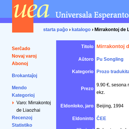
starta paĝo
›
katalogo
› Mirrakontoj de 
Mirrakontoj 
Titolo
Serĉado
Novaj varoj
Aŭtoro
Pu Songling
Abonoj
Kategorio
Prozo tradukit
Brokantaĵoj
9.90 €, sesona 
Mendo
Prezo
ekz.
Kategorioj
Varo: Mirrakontoj
Eldonloko, jaro
Beijing, 1994
de Liaozhai
Recenzoj
Eldoninto
ĈEE
Statistiko