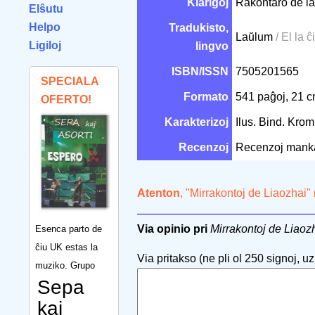
Klarigoj
Rakontaro de la 
Elŝutu
Helpo
Tradukisto,
Laŭlum
/ El la ĉ
Ligiloj
lingvo
ISBN/ISSN
7505201565
SPECIALA
Formato
541 paĝoj, 21 
OFERTO!
Karakterizoj
Ilus. Bind. Kro
Recenzoj
Recenzoj mank
Atenton
, "Mirrakontoj de Liaozhai"
Via opinio pri
Mirrakontoj de Liaoz
Esenca parto de
ĉiu UK estas la
Via pritakso (ne pli ol 250 signoj, uzu
muziko. Grupo
Sepa
kaj