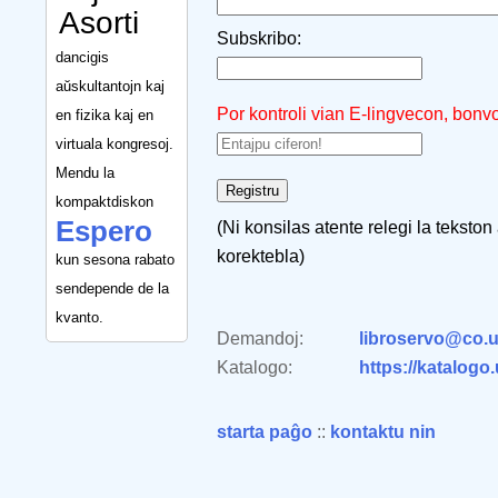
Asorti
Subskribo:
dancigis
aŭskultantojn kaj
Por kontroli vian E-lingvecon, bonv
en fizika kaj en
virtuala kongresoj.
Mendu la
kompaktdiskon
Espero
(Ni konsilas atente relegi la tekston
korektebla)
kun sesona rabato
sendepende de la
kvanto.
Demandoj:
libroservo@co.u
Katalogo:
https://katalogo
starta paĝo
::
kontaktu nin