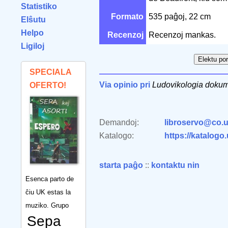
Statistiko
Formato
535 paĝoj, 22 cm
Elŝutu
Helpo
Recenzoj
Recenzoj mankas.
Ligiloj
SPECIALA
Via opinio pri
Ludovikologia doku
OFERTO!
Demandoj:
libroservo@co.u
Katalogo:
https://katalogo
starta paĝo
::
kontaktu nin
Esenca parto de
ĉiu UK estas la
muziko. Grupo
Sepa