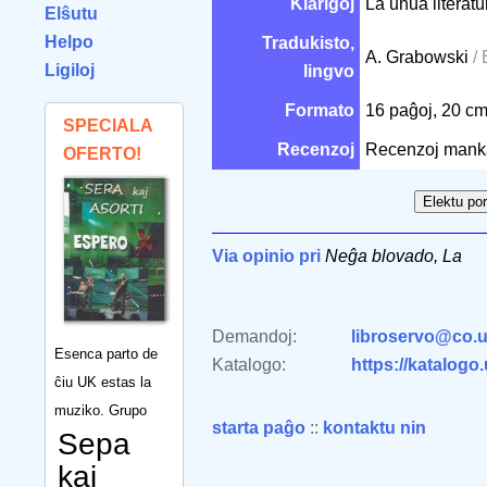
Klarigoj
La unua literat
Elŝutu
Helpo
Tradukisto,
A. Grabowski
/ 
Ligiloj
lingvo
Formato
16 paĝoj, 20 c
SPECIALA
Recenzoj
Recenzoj mank
OFERTO!
Via opinio pri
Neĝa blovado, La
Demandoj:
libroservo@co.u
Esenca parto de
Katalogo:
https://katalogo
ĉiu UK estas la
muziko. Grupo
starta paĝo
::
kontaktu nin
Sepa
kaj