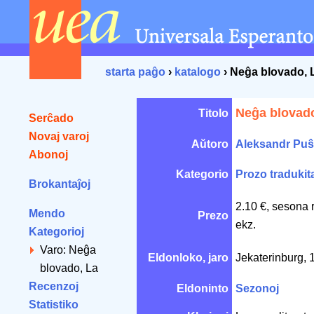
starta paĝo
›
katalogo
› Neĝa blovado, 
Neĝa blovado
Titolo
Serĉado
Novaj varoj
Aŭtoro
Aleksandr Puŝ
Abonoj
Kategorio
Prozo tradukit
Brokantaĵoj
2.10 €, sesona 
Mendo
Prezo
ekz.
Kategorioj
Varo: Neĝa
Eldonloko, jaro
Jekaterinburg,
blovado, La
Recenzoj
Eldoninto
Sezonoj
Statistiko