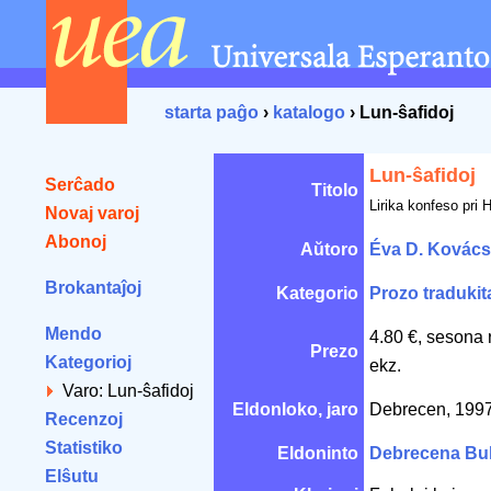
starta paĝo
›
katalogo
› Lun-ŝafidoj
Lun-ŝafidoj
Serĉado
Titolo
Lirika konfeso pri 
Novaj varoj
Abonoj
Aŭtoro
Éva D. Kovács
Brokantaĵoj
Kategorio
Prozo tradukit
Mendo
4.80 €, sesona 
Prezo
Kategorioj
ekz.
Varo: Lun-ŝafidoj
Eldonloko, jaro
Debrecen, 199
Recenzoj
Statistiko
Eldoninto
Debrecena Bu
Elŝutu