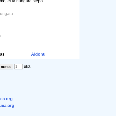
moj el la hungara stepo.
 hungara
m
as.
Aldonu
ekz.
ea.org
.uea.org