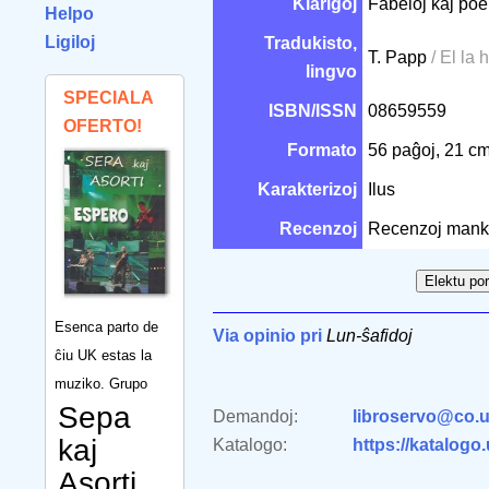
Klarigoj
Fabeloj kaj poe
Helpo
Ligiloj
Tradukisto,
T. Papp
/ El la
lingvo
SPECIALA
ISBN/ISSN
08659559
OFERTO!
Formato
56 paĝoj, 21 c
Karakterizoj
Ilus
Recenzoj
Recenzoj mank
Esenca parto de
Via opinio pri
Lun-ŝafidoj
ĉiu UK estas la
muziko. Grupo
Sepa
Demandoj:
libroservo@co.u
kaj
Katalogo:
https://katalogo
Asorti