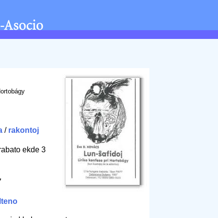
Hortobágy
a
/
rakontoj
rabato ekde 3
7
lteno