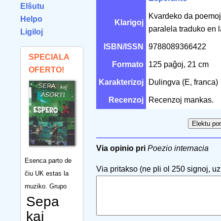
Elŝutu
Kvardeko da poemoj d
Helpo
Klarigoj
paralela traduko en l
Ligiloj
ISBN/ISSN
9788089366422
SPECIALA
Formato
125 paĝoj, 21 cm
OFERTO!
Karakterizoj
Dulingva (E, franca)
Recenzoj
Recenzoj mankas.
Via opinio pri
Poezio internacia
Esenca parto de
Via pritakso (ne pli ol 250 signoj, uzu
ĉiu UK estas la
muziko. Grupo
Sepa
kaj