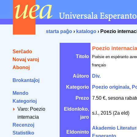
starta paĝo
›
katalogo
› Poezio internac
Poezio internaci
Serĉado
Titolo
Poésie en espéranto avec
Novaj varoj
français
Abonoj
Aŭtoro
Div.
Brokantaĵoj
Kategorio
Poezio originala
,
Po
Mendo
Prezo
7.50 €, sesona rabat
Kategorioj
Varo: Poezio
Eldonloko,
s.l., 2015 (2a eld)
internacia
jaro
Recenzoj
Akademio Literatur
Eldoninto
Statistiko
Esperanto