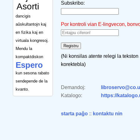
Subskribo:
Asorti
dancigis
Por kontroli vian E-lingvecon, bonv
aŭskultantojn kaj
en fizika kaj en
virtuala kongresoj.
Mendu la
(Ni konsilas atente relegi la tekston
kompaktdiskon
Espero
korektebla)
kun sesona rabato
sendepende de la
Demandoj:
libroservo@co.u
kvanto.
Katalogo:
https://katalogo
starta paĝo
::
kontaktu nin