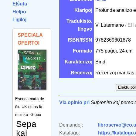
Elŝutu
Klarigoj
Profunda analizo e
Helpo
Ligiloj
Tradukisto,
V. Lutermano
/ El 
lingvo
SPECIALA
ISBN/ISSN
9782369601678
OFERTO!
Formato
775 paĝoj, 24 cm
Karakterizoj
Bind
Recenzoj
Recenzoj mankas.
Esenca parto de
Via opinio pri
Supreniro kaj pereo 
ĉiu UK estas la
muziko. Grupo
Sepa
Demandoj:
libroservo@co.u
kaj
Katalogo:
https://katalogo