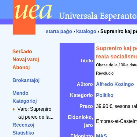
starta paĝo
›
katalogo
› Supreniro kaj p
Supreniro kaj p
Serĉado
reala socialism
Novaj varoj
Titolo
Okaze de la 100-a datr
Abonoj
Revolucio
Brokantaĵoj
Aŭtoro
Alfredo Kozingo
Mendo
Kategorio
Politiko
Kategorioj
Prezo
39.90 €, sesona ra
Varo: Supreniro
kaj pereo de la...
Eldonloko,
Embres-et-Castel
Recenzoj
jaro
Statistiko
Eldoninto
MAS