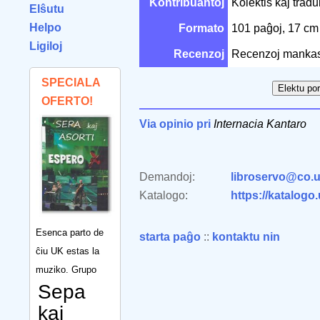
Kontribuantoj
Kolektis kaj tra
Elŝutu
Helpo
Formato
101 paĝoj, 17 c
Ligiloj
Recenzoj
Recenzoj mankas
SPECIALA
OFERTO!
Via opinio pri
Internacia Kantaro
Demandoj:
libroservo@co.u
Katalogo:
https://katalogo
Esenca parto de
starta paĝo
::
kontaktu nin
ĉiu UK estas la
muziko. Grupo
Sepa
kaj