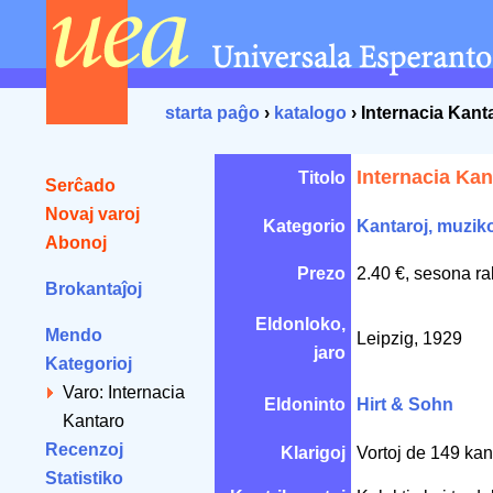
starta paĝo
›
katalogo
› Internacia Kant
Internacia Kan
Titolo
Serĉado
Novaj varoj
Kategorio
Kantaroj, muzik
Abonoj
Prezo
2.40 €, sesona ra
Brokantaĵoj
Eldonloko,
Mendo
Leipzig, 1929
jaro
Kategorioj
Varo: Internacia
Eldoninto
Hirt & Sohn
Kantaro
Recenzoj
Klarigoj
Vortoj de 149 kan
Statistiko