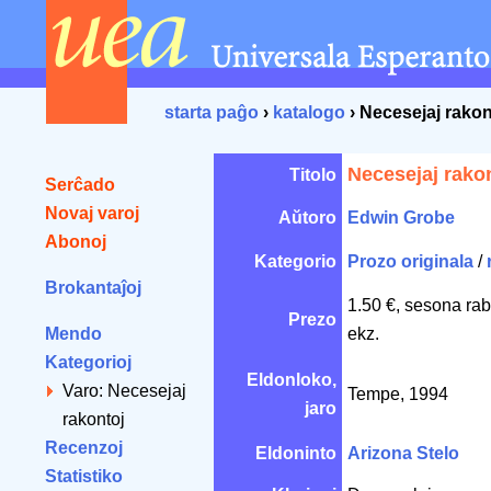
starta paĝo
›
katalogo
› Necesejaj rakon
Necesejaj rako
Titolo
Serĉado
Novaj varoj
Aŭtoro
Edwin Grobe
Abonoj
Kategorio
Prozo originala
/
Brokantaĵoj
1.50 €, sesona ra
Prezo
Mendo
ekz.
Kategorioj
Eldonloko,
Varo: Necesejaj
Tempe, 1994
jaro
rakontoj
Recenzoj
Eldoninto
Arizona Stelo
Statistiko