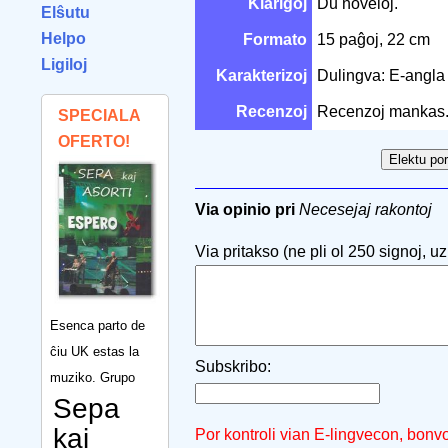
Klarigoj
Du noveloj.
Elŝutu
Helpo
Formato
15 paĝoj, 22 cm
Ligiloj
Karakterizoj
Dulingva: E-angl
Recenzoj
Recenzoj mankas
SPECIALA
OFERTO!
Via opinio pri
Necesejaj rakontoj
Via pritakso (ne pli ol 250 signoj, uzu
Esenca parto de
ĉiu UK estas la
Subskribo:
muziko. Grupo
Sepa
kaj
Por kontroli vian E-lingvecon, bonv