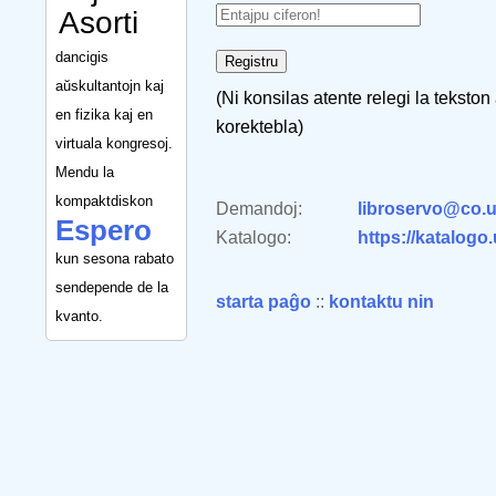
Asorti
dancigis
aŭskultantojn kaj
(Ni konsilas atente relegi la tekston
en fizika kaj en
korektebla)
virtuala kongresoj.
Mendu la
kompaktdiskon
Demandoj:
libroservo@co.u
Espero
Katalogo:
https://katalogo
kun sesona rabato
sendepende de la
starta paĝo
::
kontaktu nin
kvanto.