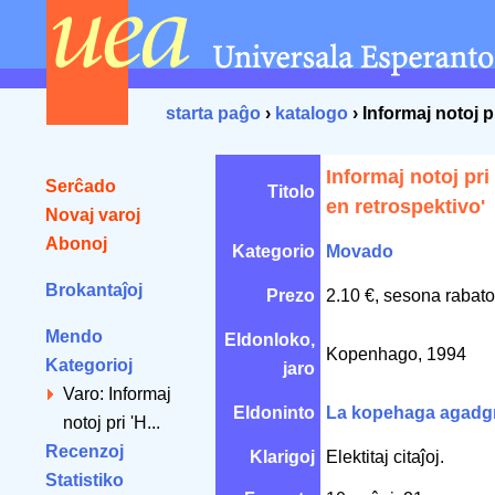
starta paĝo
›
katalogo
› Informaj notoj 
Informaj notoj pr
Serĉado
Titolo
en retrospektivo'
Novaj varoj
Abonoj
Kategorio
Movado
Brokantaĵoj
Prezo
2.10 €, sesona rabato
Mendo
Eldonloko,
Kopenhago, 1994
Kategorioj
jaro
Varo: Informaj
Eldoninto
La kopehaga agadg
notoj pri 'H...
Recenzoj
Klarigoj
Elektitaj citaĵoj.
Statistiko