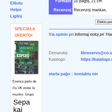
Formato
10 paĝoj, 21 cm
Elŝutu
Helpo
Recenzoj
Recenzoj mankas.
Ligiloj
SPECIALA
Via opinio pri
Informaj notoj pri 'H
OFERTO!
Demandoj:
libroservo@co.u
Katalogo:
https://katalogo
starta paĝo
::
kontaktu nin
Esenca parto de
ĉiu UK estas la
muziko. Grupo
Sepa
kaj