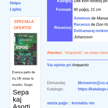
Klarigoj
Dek kvin noveloj pri
Helpo
Ligiloj
Formato
80 paĝoj, 21 cm
Ametoso
de
Manue
SPECIALA
Recenzo
de
Don 
Recenzoj
OFERTO!
Dolĉamaraj renkon
Johansson
Atenton
, "Amparolo" ne estas have
Via opinio pri
Amparolo
Esenca parto de
ĉiu UK estas la
Demandoj:
libroservo@co.u
muziko. Grupo
Katalogo:
https://katalogo
Sepa
kaj
starta paĝo
::
kontaktu nin
Asorti