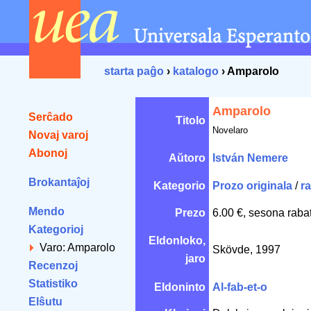
starta paĝo
›
katalogo
› Amparolo
Amparolo
Serĉado
Titolo
Novelaro
Novaj varoj
Abonoj
Aŭtoro
István Nemere
Brokantaĵoj
Kategorio
Prozo originala
/
r
Mendo
Prezo
6.00 €, sesona raba
Kategorioj
Eldonloko,
Varo: Amparolo
Skövde, 1997
jaro
Recenzoj
Statistiko
Eldoninto
Al-fab-et-o
Elŝutu