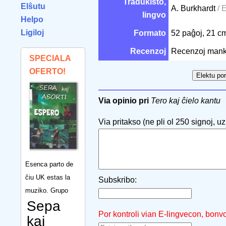
Tradukisto,
Elŝutu
A. Burkhardt
/ 
lingvo
Helpo
Ligiloj
Formato
52 paĝoj, 21 
Recenzoj
Recenzoj mank
SPECIALA
OFERTO!
Via opinio pri
Tero kaj ĉielo kantu
Via pritakso (ne pli ol 250 signoj, uzu
Esenca parto de
ĉiu UK estas la
Subskribo:
muziko. Grupo
Sepa
Por kontroli vian E-lingvecon, bonv
kaj