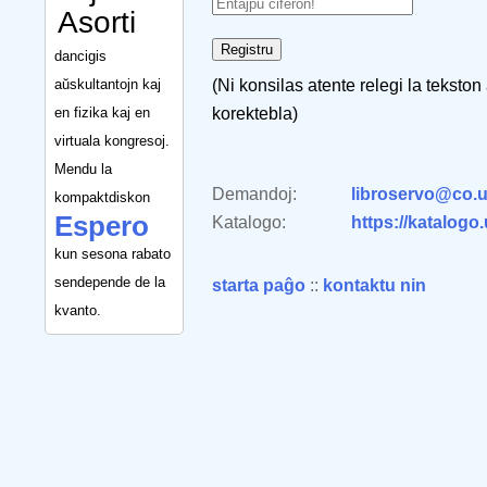
Asorti
dancigis
aŭskultantojn kaj
(Ni konsilas atente relegi la tekston
en fizika kaj en
korektebla)
virtuala kongresoj.
Mendu la
Demandoj:
libroservo@co.u
kompaktdiskon
Espero
Katalogo:
https://katalogo
kun sesona rabato
sendepende de la
starta paĝo
::
kontaktu nin
kvanto.