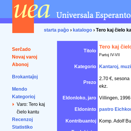
starta paĝo
›
katalogo
› Tero kaj ĉielo k
Tero kaj ĉiel
Serĉado
Titolo
Partoj IV-VII
Novaj varoj
Abonoj
Kategorio
Kantaroj, muz
Brokantaĵoj
2.70 €, sesona
Prezo
ekz.
Mendo
Kategorioj
Eldonloko, jaro
Villingen, 199
Varo: Tero kaj
Eldoninto
pastro Eichko
ĉielo kantu
Recenzoj
Kontribuantoj
Komp. Adolf Bu
Statistiko