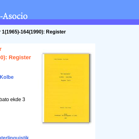
r 1(1965)-164(1990): Register
r
0): Register
 Kolbe
bato ekde 3
nterlinguistik