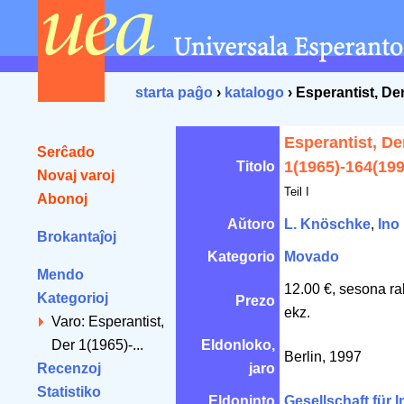
starta paĝo
›
katalogo
› Esperantist, De
Esperantist, De
Serĉado
1(1965)-164(199
Titolo
Novaj varoj
Teil I
Abonoj
Aŭtoro
L. Knöschke
,
Ino
Brokantaĵoj
Kategorio
Movado
Mendo
12.00 €, sesona ra
Kategorioj
Prezo
ekz.
Varo: Esperantist,
Der 1(1965)-...
Eldonloko,
Berlin, 1997
Recenzoj
jaro
Statistiko
Eldoninto
Gesellschaft für I