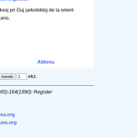
oj pri ĉiuj jarkolektoj de la orient-
gano.
Aldonu
ekz.
965)-164(1990): Register
ea.org
.uea.org