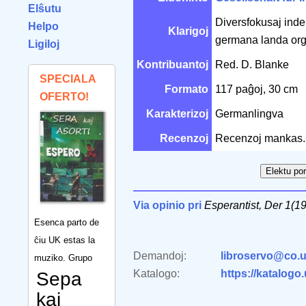
Elŝutu
Diversfokusaj indeks
Helpo
Klarigoj
germana landa or
Ligiloj
Kontribuantoj
Red. D. Blanke
SPECIALA
Formato
117 paĝoj, 30 cm
OFERTO!
Karakterizoj
Germanlingva
Recenzoj
Recenzoj mankas.
Via opinio pri
Esperantist, Der 1(1
Esenca parto de
ĉiu UK estas la
Demandoj:
libroservo@co.u
muziko. Grupo
Katalogo:
https://katalogo
Sepa
kaj