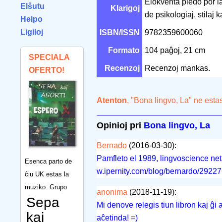
Elokventa pledo por l
Elŝutu
Klarigoj
de psikologiaj, stilaj 
Helpo
Ligiloj
ISBN/ISSN
9782359600060
Formato
104 paĝoj, 21 cm
SPECIALA
Recenzoj
Recenzoj mankas.
OFERTO!
Atenton
, "Bona lingvo, La" ne esta
Opinioj pri
Bona lingvo, La
Bernado
(2016-03-30):
Pamfleto el 1989, lingvoscience neta
Esenca parto de
w.ipernity.com/blog/bernardo/2922
ĉiu UK estas la
muziko. Grupo
anonima
(2018-11-19):
Sepa
Mi denove relegis tiun libron kaj ĝi
kaj
aĉetinda! =)