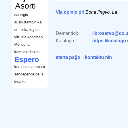
Asorti
Via opinio pri
Bona lingvo, La
dancigis
aŭskultantojn kaj
en fizika kaj en
Demandoj:
libroservo@co.u
virtuala kongresoj.
Katalogo:
https://katalogo
Mendu la
kompaktdiskon
starta paĝo
::
kontaktu nin
Espero
kun sesona rabato
sendepende de la
kvanto.