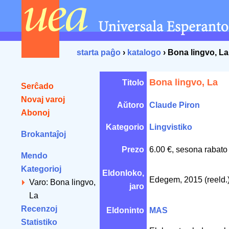
starta paĝo
›
katalogo
› Bona lingvo, La
Bona lingvo, La
Titolo
Serĉado
Novaj varoj
Aŭtoro
Claude Piron
Abonoj
Kategorio
Lingvistiko
Brokantaĵoj
Prezo
6.00 €, sesona rabato
Mendo
Kategorioj
Eldonloko,
Edegem, 2015 (reeld.
Varo: Bona lingvo,
jaro
La
Recenzoj
Eldoninto
MAS
Statistiko