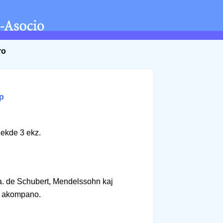
ro
p
 ekde 3 ekz.
i.a. de Schubert, Mendelssohn kaj
 akompano.