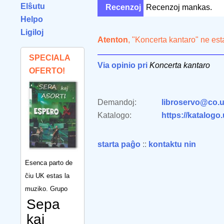
Elŝutu
Recenzoj
Recenzoj mankas.
Helpo
Ligiloj
Atenton
, "Koncerta kantaro" ne est
SPECIALA
Via opinio pri
Koncerta kantaro
OFERTO!
Demandoj:
libroservo@co.u
Katalogo:
https://katalogo
starta paĝo
::
kontaktu nin
Esenca parto de
ĉiu UK estas la
muziko. Grupo
Sepa
kaj