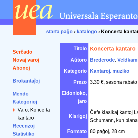
starta paĝo
›
katalogo
› Koncerta kanta
Koncerta kantaro
Titolo
Serĉado
Novaj varoj
Aŭtoro
Brederode
,
Veldkam
Abonoj
Kategorio
Kantaroj, muziko
Brokantaĵoj
Prezo
3.30 €, sesona rabato
Eldonloko,
Mendo
jaro
Kategorioj
Varo: Koncerta
Ĉefe klasikaj kantoj 
Klarigoj
kantaro
Schumann, kun piana
Recenzoj
Formato
80 paĝoj, 28 cm
Statistiko