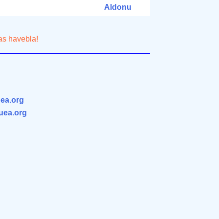
Aldonu
as havebla!
ea.org
.uea.org