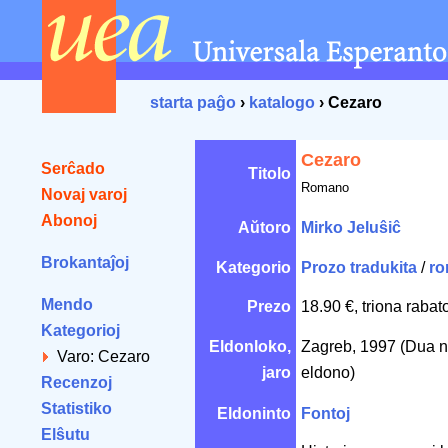
starta paĝo
›
katalogo
› Cezaro
Cezaro
Serĉado
Titolo
Romano
Novaj varoj
Abonoj
Aŭtoro
Mirko Jeluŝiĉ
Brokantaĵoj
Kategorio
Prozo tradukita
/
ro
Mendo
Prezo
18.90 €, triona rabat
Kategorioj
Eldonloko,
Zagreb, 1997 (Dua n
Varo: Cezaro
jaro
eldono)
Recenzoj
Statistiko
Eldoninto
Fontoj
Elŝutu