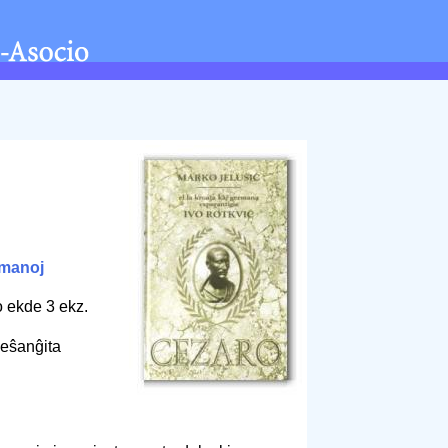
manoj
o ekde 3 ekz.
eŝanĝita