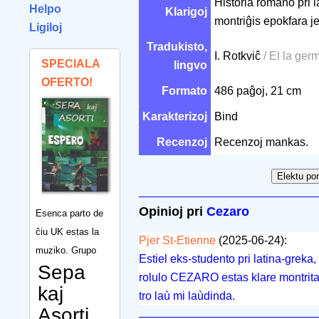
Historia romano pri l
Helpo
Klarigoj
montriĝis epokfara j
Ligiloj
Tradukisto,
I. Rotkviĉ
/ El la ger
SPECIALA
lingvo
OFERTO!
Formato
486 paĝoj, 21 cm
Karakterizoj
Bind
Recenzoj
Recenzoj mankas.
Opinioj pri
Cezaro
Esenca parto de
ĉiu UK estas la
Pjer St-Etienne
(2025-06-24):
muziko. Grupo
Estiel eks-studento pri latina-greka,
Sepa
rolulo CEZARO estas klare montrita
kaj
tro laù mi laùdinda.
Asorti