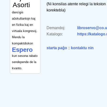
Asorti
(Ni konsilas atente relegi la tekston
korektebla)
dancigis
aŭskultantojn kaj
en fizika kaj en
Demandoj:
libroservo@co.u
virtuala kongresoj.
Katalogo:
https://katalogo
Mendu la
kompaktdiskon
starta paĝo
::
kontaktu nin
Espero
kun sesona rabato
sendepende de la
kvanto.