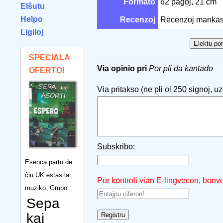
Formato
62 paĝoj, 21 cm
Elŝutu
Helpo
Recenzoj
Recenzoj mankas
Ligiloj
SPECIALA
Via opinio pri
Por pli da kantado
OFERTO!
Via pritakso (ne pli ol 250 signoj, uzu
Subskribo:
Esenca parto de
ĉiu UK estas la
Por kontroli vian E-lingvecon, bonv
muziko. Grupo
Sepa
kaj