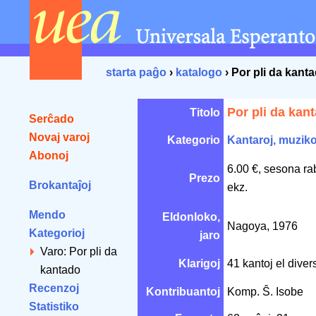
starta paĝo
›
katalogo
› Por pli da kant
Por pli da kan
Titolo
Serĉado
Novaj varoj
Kategorio
Kantaroj, muzik
Abonoj
6.00 €, sesona ra
Prezo
Brokantaĵoj
ekz.
Mendo
Eldonloko,
Nagoya, 1976
Kategorioj
jaro
Varo: Por pli da
Klarigoj
41 kantoj el diver
kantado
Recenzoj
Kontribuantoj
Komp. Ŝ. Isobe
Statistiko