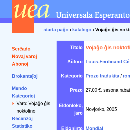
starta paĝo
›
katalogo
› Vojaĝo ĝis nokt
Vojaĝo ĝis noktof
Titolo
Serĉado
Novaj varoj
Aŭtoro
Louis-Ferdinand Cé
Abonoj
Kategorio
Prozo tradukita
/
ro
Brokantaĵoj
Mendo
Prezo
27.00 €, sesona rabat
Kategorioj
Varo: Vojaĝo ĝis
Eldonloko,
Novjorko, 2005
noktofino
jaro
Recenzoj
Statistiko
Eldoninto
Mondial