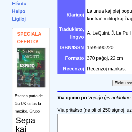
Elŝutu
La unua kaj plej popu
Helpo
Klarigoj
kontraŭ militoj kaj ĉia
Ligiloj
Tradukisto,
A. LeQuint, Ĵ. Le Puil
SPECIALA
lingvo
OFERTO!
ISBN/ISSN
1595690220
Formato
370 paĝoj, 22 cm
Recenzoj
Recenzoj mankas.
Esenca parto de
Via opinio pri
Vojaĝo ĝis noktofino
ĉiu UK estas la
Via pritakso (ne pli ol 250 signoj, uzu
muziko. Grupo
Sepa
kaj