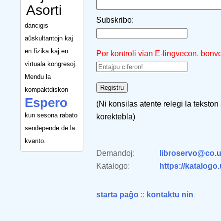
Asorti
Subskribo:
dancigis
aŭskultantojn kaj
en fizika kaj en
Por kontroli vian E-lingvecon, bonv
virtuala kongresoj.
Mendu la
kompaktdiskon
Espero
(Ni konsilas atente relegi la tekston
kun sesona rabato
korektebla)
sendepende de la
kvanto.
Demandoj:
libroservo@co.u
Katalogo:
https://katalogo
starta paĝo
::
kontaktu nin