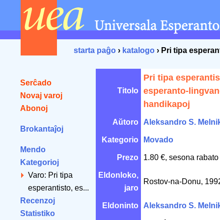
starta paĝo
›
katalogo
› Pri tipa esperan
Pri tipa esperantis
Serĉado
esperanto-lingvano
Titolo
Novaj varoj
handikapoj
Abonoj
Aŭtoro
Aleksandro S. Melni
Brokantaĵoj
Kategorio
Movado
Mendo
Prezo
1.80 €, sesona rabato
Kategorioj
Varo: Pri tipa
Eldonloko,
Rostov-na-Donu, 19
esperantisto, es...
jaro
Recenzoj
Eldoninto
Aleksandro S. Melni
Statistiko