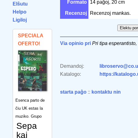
Formato
14 paĝoj, 20 cm
Elŝutu
Helpo
Recenzoj
Recenzoj mankas.
Ligiloj
SPECIALA
Via opinio pri
Pri tipa esperantisto
OFERTO!
Demandoj:
libroservo@co.u
Katalogo:
https://katalogo
starta paĝo
::
kontaktu nin
Esenca parto de
ĉiu UK estas la
muziko. Grupo
Sepa
kaj