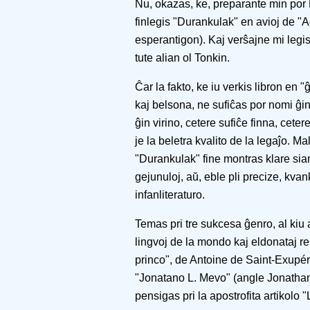
Nu, okazas, ke, preparante min por 
finlegis "Durankulak" en avioj de "
esperantigon). Kaj verŝajne mi legis
tute alian ol Tonkin.
Ĉar la fakto, ke iu verkis libron en "
kaj belsona, ne sufiĉas por nomi ĝin
ĝin virino, cetere sufiĉe finna, cet
je la beletra kvalito de la legaĵo. Ma
"Durankulak" fine montras klare sian
gejunuloj, aŭ, eble pli precize, kv
infanliteraturo.
Temas pri tre sukcesa ĝenro, al kiu a
lingvoj de la mondo kaj eldonataj re
princo", de Antoine de Saint-Exupér
"Jonatano L. Mevo" (angle Jonathan
pensigas pri la apostrofita artikolo 