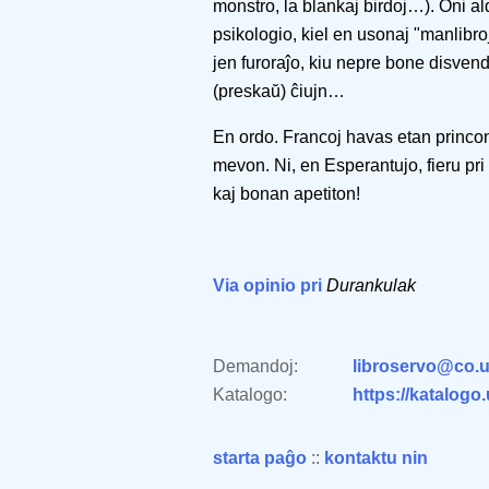
monstro, la blankaj birdoj…). Oni al
psikologio, kiel en usonaj "manlibroj
jen furoraĵo, kiu nepre bone disvend
(preskaŭ) ĉiujn…
En ordo. Francoj havas etan princon,
mevon. Ni, en Esperantujo, fieru 
kaj bonan apetiton!
Via opinio pri
Durankulak
Demandoj:
libroservo@co.u
Katalogo:
https://katalogo
starta paĝo
::
kontaktu nin