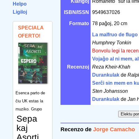
Klarigoj
Romaneto "sur la limo
Helpo
Ligiloj
ISBN/ISSN
9549637026
Formato
78 paĝoj, 20 cm
SPECIALA
La malfruo de flugo
OFERTO!
Humphrey Tonkin
Bonvolu legi la rece
Vojaĝo al ni mem, a
Recenzoj
Reza Kheir-Khah
Durankulak
de
Ralp
Serĉi sin mem en kul
Sten Johansson
Esenca parto de
Durankulak
de
Jan 
ĉiu UK estas la
muziko. Grupo
Sepa
kaj
Recenzo de
Jorge Camacho
Asorti