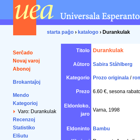
starta paĝo
›
katalogo
› Durankulak
Durankulak
Titolo
Serĉado
Novaj varoj
Aŭtoro
Sabira Ståhlberg
Abonoj
Kategorio
Prozo originala
/
ro
Brokantaĵoj
Prezo
6.60 €, sesona rabat
Mendo
Kategorioj
Eldonloko,
Varna, 1998
Varo: Durankulak
jaro
Recenzoj
Statistiko
Eldoninto
Bambu
Elŝutu