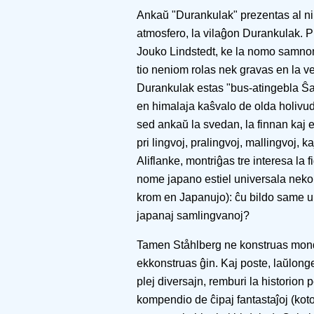
Ankaŭ "Durankulak" prezentas al 
atmosfero, la vilaĝon Durankulak. P
Jouko Lindstedt, ke la nomo samnom
tio neniom rolas nek gravas en la ve
Durankulak estas "bus-atingebla Ŝan
en himalaja kaŝvalo de olda holivud
sed ankaŭ la svedan, la finnan kaj eĉ
pri lingvoj, pralingvoj, mallingvoj, k
Aliflanke, montriĝas tre interesa la 
nome japano estiel universala nek
krom en Japanujo): ĉu bildo same un
japanaj samlingvanoj?
Tamen Ståhlberg ne konstruas mond
ekkonstruas ĝin. Kaj poste, laŭlong
plej diversajn, remburi la historion 
kompendio de ĉipaj fantastaĵoj (koto