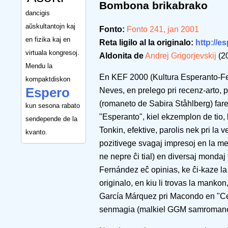
Bombona brikabrako
dancigis
aŭskultantojn kaj
Fonto:
Fonto 241, jan 2001
en fizika kaj en
Reta ligilo al la originalo:
http://es
virtuala kongresoj.
Aldonita de
Andrej Grigorjevskij
(2
Mendu la
En KEF 2000 (Kultura Esperanto-Fe
kompaktdiskon
Espero
Neves, en prelego pri recenz-arto, 
(romaneto de Sabira Ståhlberg) far
kun sesona rabato
"Esperanto", kiel ekzemplon de tio, 
sendepende de la
Tonkin, efektive, parolis nek pri la v
kvanto.
pozitivege svagaj impresoj en la me
ne nepre ĉi tial) en diversaj mondaj
Fernández eĉ opinias, ke ĉi-kaze la 
originalo, en kiu li trovas la manko
García Márquez pri Macondo en "Cent
senmagia (malkiel GGM samromane