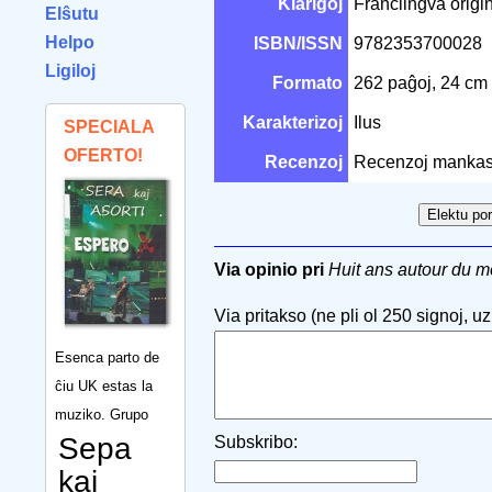
Klarigoj
Franclingva origin
Elŝutu
Helpo
ISBN/ISSN
9782353700028
Ligiloj
Formato
262 paĝoj, 24 cm
Karakterizoj
Ilus
SPECIALA
OFERTO!
Recenzoj
Recenzoj mankas
Via opinio pri
Huit ans autour du 
Via pritakso (ne pli ol 250 signoj, uzu
Esenca parto de
ĉiu UK estas la
muziko. Grupo
Sepa
Subskribo:
kaj