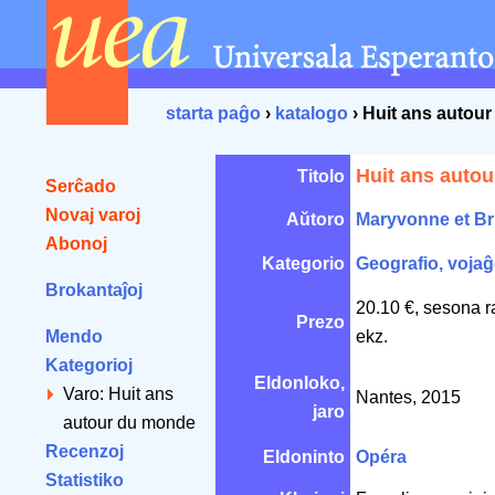
starta paĝo
›
katalogo
› Huit ans autou
Huit ans auto
Titolo
Serĉado
Novaj varoj
Aŭtoro
Maryvonne et B
Abonoj
Kategorio
Geografio, vojaĝ
Brokantaĵoj
20.10 €, sesona r
Prezo
Mendo
ekz.
Kategorioj
Eldonloko,
Varo: Huit ans
Nantes, 2015
jaro
autour du monde
Recenzoj
Eldoninto
Opéra
Statistiko