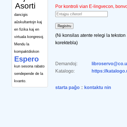
Asorti
Por kontroli vian E-lingvecon, bonv
dancigis
aŭskultantojn kaj
en fizika kaj en
(Ni konsilas atente relegi la tekston
virtuala kongresoj.
korektebla)
Mendu la
kompaktdiskon
Espero
Demandoj:
libroservo@co.u
kun sesona rabato
Katalogo:
https://katalogo
sendepende de la
kvanto.
starta paĝo
::
kontaktu nin