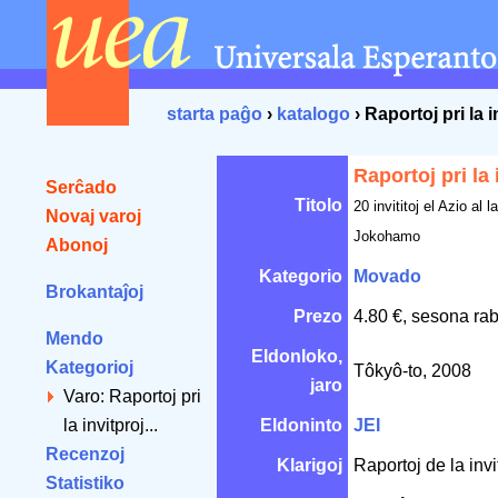
starta paĝo
›
katalogo
› Raportoj pri la 
Raportoj pri la 
Serĉado
Titolo
20 invititoj el Azio al 
Novaj varoj
Jokohamo
Abonoj
Kategorio
Movado
Brokantaĵoj
Prezo
4.80 €, sesona rab
Mendo
Eldonloko,
Kategorioj
Tôkyô-to, 2008
jaro
Varo: Raportoj pri
la invitproj...
Eldoninto
JEI
Recenzoj
Klarigoj
Raportoj de la invi
Statistiko