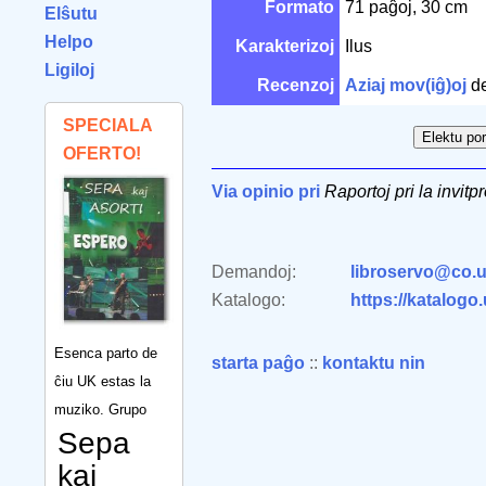
Formato
71 paĝoj, 30 cm
Elŝutu
Helpo
Karakterizoj
Ilus
Ligiloj
Recenzoj
Aziaj mov(iĝ)oj
d
SPECIALA
OFERTO!
Via opinio pri
Raportoj pri la invitp
Demandoj:
libroservo@co.u
Katalogo:
https://katalogo
Esenca parto de
starta paĝo
::
kontaktu nin
ĉiu UK estas la
muziko. Grupo
Sepa
kaj