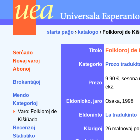
starta paĝo
›
katalogo
› Folkloroj de Ki
Folkloroj de
Titolo
Serĉado
Novaj varoj
Kategorio
Prozo tradukit
Abonoj
9.90 €, sesona 
Brokantaĵoj
Prezo
ekz.
Mendo
Eldonloko, jaro
Osaka, 1998
Kategorioj
Varo: Folkloroj de
Eldoninto
La tradukinto
Kiŝiŭada
Recenzoj
Klarigoj
26 malnovaj pop
Statistiko