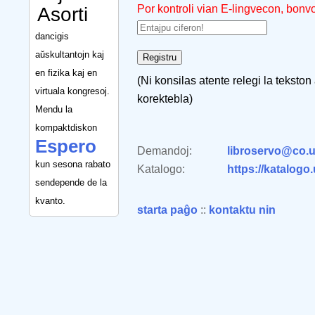
Por kontroli vian E-lingvecon, bonv
Asorti
dancigis
aŭskultantojn kaj
en fizika kaj en
(Ni konsilas atente relegi la tekston
virtuala kongresoj.
korektebla)
Mendu la
kompaktdiskon
Espero
Demandoj:
libroservo@co.u
kun sesona rabato
Katalogo:
https://katalogo
sendepende de la
kvanto.
starta paĝo
::
kontaktu nin