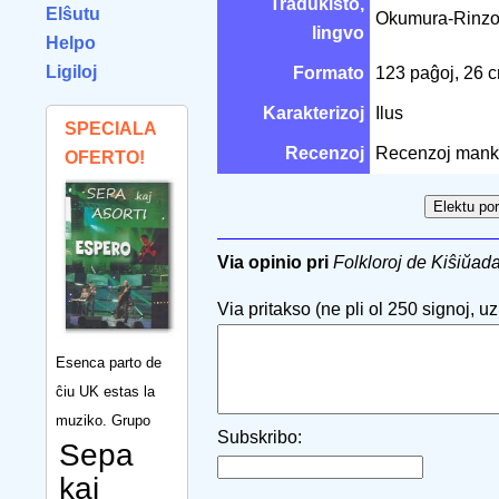
Tradukisto,
Elŝutu
Okumura-Rinz
lingvo
Helpo
Ligiloj
Formato
123 paĝoj, 26 
Karakterizoj
Ilus
SPECIALA
Recenzoj
Recenzoj mank
OFERTO!
Via opinio pri
Folkloroj de Kiŝiŭad
Via pritakso (ne pli ol 250 signoj, uzu
Esenca parto de
ĉiu UK estas la
muziko. Grupo
Subskribo:
Sepa
kaj