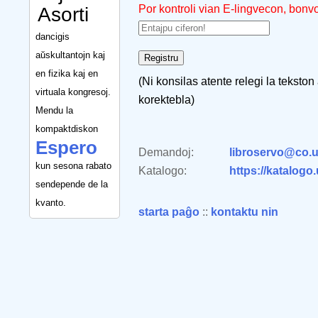
Por kontroli vian E-lingvecon, bonv
Asorti
dancigis
aŭskultantojn kaj
en fizika kaj en
(Ni konsilas atente relegi la tekston
virtuala kongresoj.
korektebla)
Mendu la
kompaktdiskon
Espero
Demandoj:
libroservo@co.u
kun sesona rabato
Katalogo:
https://katalogo
sendepende de la
kvanto.
starta paĝo
::
kontaktu nin