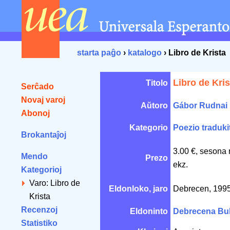
starta paĝo
›
katalogo
› Libro de Krista
Libro de Kris
Titolo
Serĉado
Novaj varoj
Aŭtoro
Gábor Rudnai
Abonoj
Kategorio
Poezio traduki
Brokantaĵoj
3.00 €, sesona 
Mendo
Prezo
ekz.
Kategorioj
Varo: Libro de
Eldonloko, jaro
Debrecen, 199
Krista
Recenzoj
Eldoninto
Debrecena Bu
Statistiko