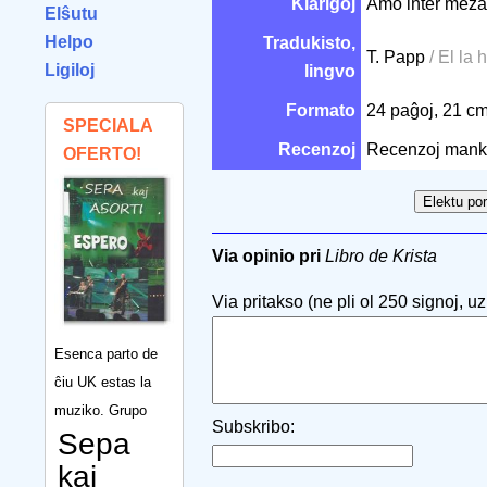
Klarigoj
Amo inter mezaĝ
Elŝutu
Helpo
Tradukisto,
T. Papp
/ El la
Ligiloj
lingvo
Formato
24 paĝoj, 21 c
SPECIALA
Recenzoj
Recenzoj mank
OFERTO!
Via opinio pri
Libro de Krista
Via pritakso (ne pli ol 250 signoj, uzu
Esenca parto de
ĉiu UK estas la
muziko. Grupo
Subskribo:
Sepa
kaj