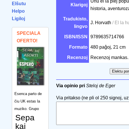
Unu el la plej pop
Elŝutu
Klarigoj
historia, aventuroz
Helpo
Ligiloj
Tradukisto,
J. Horvath
/ El la 
lingvo
SPECIALA
ISBN/ISSN
9789635714766
OFERTO!
Formato
480 paĝoj, 21 cm
Recenzoj
Recenzoj mankas.
Via opinio pri
Steloj de Eger
Esenca parto de
Via pritakso (ne pli ol 250 signoj, uzu
ĉiu UK estas la
muziko. Grupo
Sepa
kaj