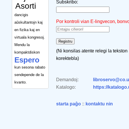
Subskribo:
Asorti
dancigis
Por kontroli vian E-lingvecon, bonv
aŭskultantojn kaj
en fizika kaj en
virtuala kongresoj.
Mendu la
(Ni konsilas atente relegi la tekston
kompaktdiskon
Espero
korektebla)
kun sesona rabato
sendepende de la
Demandoj:
libroservo@co.u
kvanto.
Katalogo:
https://katalogo
starta paĝo
::
kontaktu nin