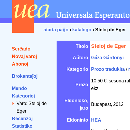
starta paĝo
›
katalogo
› Steloj de Eger
Steloj de Eger
Titolo
Serĉado
Novaj varoj
Aŭtoro
Géza Gárdonyi
Abonoj
Kategorio
Prozo tradukita
/
Brokantaĵoj
10.50 €, sesona ra
Prezo
Mendo
ekz.
Kategorioj
Eldonloko,
Varo: Steloj de
Budapest, 2012
jaro
Eger
Recenzoj
Eldoninto
HEA
Statistiko