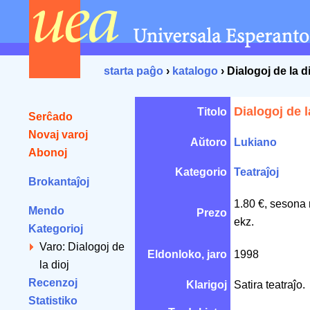
starta paĝo
›
katalogo
› Dialogoj de la d
Dialogoj de l
Titolo
Serĉado
Novaj varoj
Aŭtoro
Lukiano
Abonoj
Kategorio
Teatraĵoj
Brokantaĵoj
1.80 €, sesona 
Mendo
Prezo
ekz.
Kategorioj
Varo: Dialogoj de
Eldonloko, jaro
1998
la dioj
Recenzoj
Klarigoj
Satira teatraĵo.
Statistiko