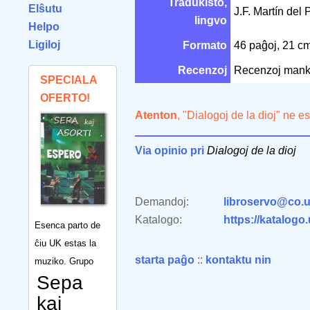
Tradukisto,
Elŝutu
J.F. Martín del
lingvo
Helpo
Ligiloj
Formato
46 paĝoj, 21 c
Recenzoj
Recenzoj mank
SPECIALA
OFERTO!
Atenton
, "Dialogoj de la dioj" ne e
Via opinio pri
Dialogoj de la dioj
Demandoj:
libroservo@co.u
Katalogo:
https://katalogo
Esenca parto de
ĉiu UK estas la
starta paĝo
::
kontaktu nin
muziko. Grupo
Sepa
kaj