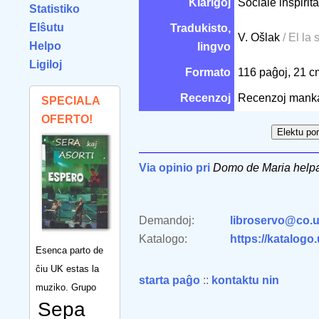
Klarigoj
Sociale inspirit
Statistiko
Elŝutu
Tradukisto,
V. Ošlak
/ El la
Helpo
lingvo
Ligiloj
Formato
116 paĝoj, 21 
Recenzoj
Recenzoj mank
SPECIALA
OFERTO!
Via opinio pri
Domo de Maria helpa
Demandoj:
libroservo@co.u
Katalogo:
https://katalogo
Esenca parto de
ĉiu UK estas la
starta paĝo
::
kontaktu nin
muziko. Grupo
Sepa