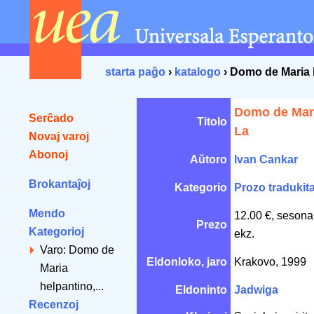
starta paĝo
›
katalogo
› Domo de Maria 
Domo de Mari
Serĉado
Titolo
La
Novaj varoj
Abonoj
Aŭtoro
Ivan Cankar
Brokantaĵoj
Kategorio
Prozo tradukit
Mendo
12.00 €, sesona
Prezo
Kategorioj
ekz.
Varo: Domo de
Eldonloko, jaro
Krakovo, 1999
Maria
helpantino,...
Eldoninto
Jadwiga
Recenzoj