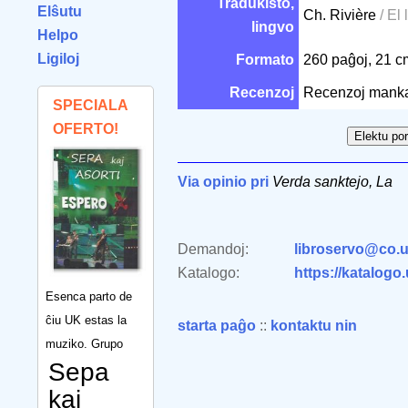
Tradukisto,
Elŝutu
Ch. Rivière
/ El
lingvo
Helpo
Ligiloj
Formato
260 paĝoj, 21 
Recenzoj
Recenzoj mank
SPECIALA
OFERTO!
Via opinio pri
Verda sanktejo, La
Demandoj:
libroservo@co.u
Katalogo:
https://katalogo
Esenca parto de
ĉiu UK estas la
starta paĝo
::
kontaktu nin
muziko. Grupo
Sepa
kaj