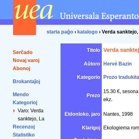
starta paĝo
›
katalogo
› Verda sanktejo,
Verda sanktej
Titolo
Serĉado
Novaj varoj
Aŭtoro
Hervé Bazin
Abonoj
Kategorio
Prozo tradukit
Brokantaĵoj
15.30 €, sesona
Mendo
Prezo
ekz.
Kategorioj
Varo: Verda
Eldonloko, jaro
Nantes, 1998
sanktejo, La
Recenzoj
Klarigoj
Ekologiema roma
Statistiko