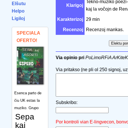
Tekno-muziko poezi-p
Elŝutu
Klarigoj
kaj la voĉojn de Rena
Helpo
Ligiloj
Karakterizoj
29 min
Recenzoj
Recenzoj mankas.
SPECIALA
OFERTO!
Via opinio pri
PoLimoRFiA ArKiteK
Via pritakso (ne pli ol 250 signoj, uzu
Esenca parto de
ĉiu UK estas la
Subskribo:
muziko. Grupo
Sepa
Por kontroli vian E-lingvecon, bonv
kaj