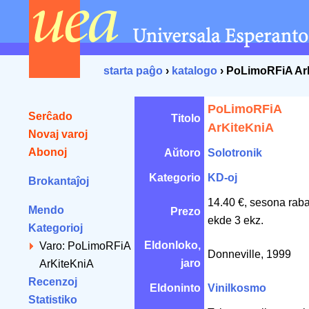
starta paĝo
›
katalogo
› PoLimoRFiA Ar
PoLimoRFiA
Serĉado
Titolo
ArKiteKniA
Novaj varoj
Abonoj
Aŭtoro
Solotronik
Kategorio
KD-oj
Brokantaĵoj
14.40 €, sesona rab
Mendo
Prezo
ekde 3 ekz.
Kategorioj
Eldonloko,
Varo: PoLimoRFiA
Donneville, 1999
jaro
ArKiteKniA
Recenzoj
Eldoninto
Vinilkosmo
Statistiko