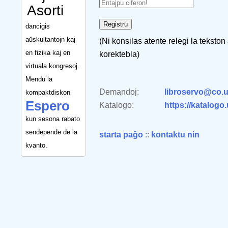
Asorti
dancigis
aŭskultantojn kaj
(Ni konsilas atente relegi la tekston
en fizika kaj en
korektebla)
virtuala kongresoj.
Mendu la
Demandoj:
libroservo@co.u
kompaktdiskon
Espero
Katalogo:
https://katalogo
kun sesona rabato
sendepende de la
starta paĝo
::
kontaktu nin
kvanto.