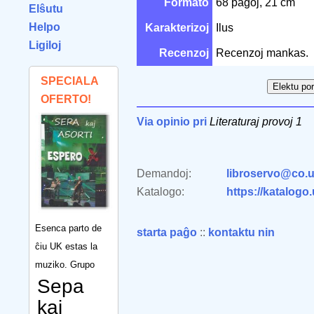
Formato
68 paĝoj, 21 cm
Elŝutu
Helpo
Karakterizoj
Ilus
Ligiloj
Recenzoj
Recenzoj mankas.
SPECIALA
OFERTO!
Via opinio pri
Literaturaj provoj 1
Demandoj:
libroservo@co.u
Katalogo:
https://katalogo
Esenca parto de
starta paĝo
::
kontaktu nin
ĉiu UK estas la
muziko. Grupo
Sepa
kaj