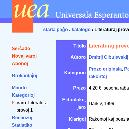
starta paĝo
›
katalogo
› Literaturaj prov
Literaturaj provo
Titolo
Serĉado
Novaj varoj
Aŭtoro
Dmitrij Cibulevskij
Abonoj
Prozo originala
,
Po
Kategorio
Brokantaĵoj
rakontoj
Mendo
Prezo
4.20 €, sesona raba
Kategorioj
Eldonloko,
Varo: Literaturaj
Ĥarkiv, 1999
jaro
provoj 1
Recenzoj
Klarigoj
Rakontoj kaj poezia
Statistiko