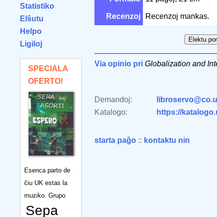
Statistiko
Recenzoj
Recenzoj mankas.
Elŝutu
Helpo
Ligiloj
Via opinio pri
Globalization and In
SPECIALA
OFERTO!
Demandoj:
libroservo@co.u
Katalogo:
https://katalogo
starta paĝo
::
kontaktu nin
Esenca parto de
ĉiu UK estas la
muziko. Grupo
Sepa