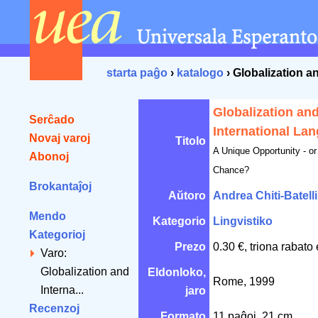
starta paĝo
›
katalogo
› Globalization a
Globalization an
Serĉado
International La
Novaj varoj
Titolo
A Unique Opportunity - o
Abonoj
Chance?
Brokantaĵoj
Aŭtoro
Andrea Chiti-Batelli
Mendo
Kategorio
Lingvistiko
Kategorioj
Prezo
0.30 €, triona rabato
Varo:
Globalization and
Eldonloko,
Rome, 1999
Interna...
jaro
Recenzoj
Formato
11 paĝoj, 21 cm