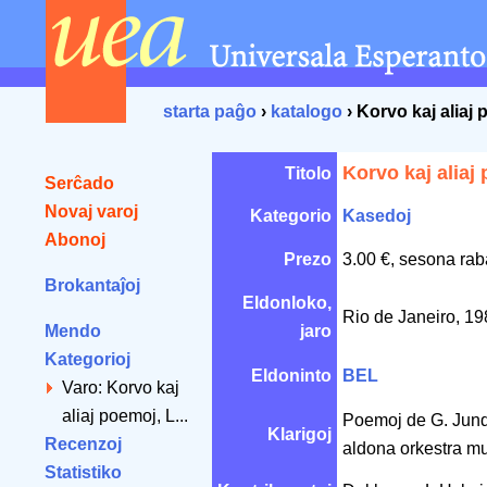
starta paĝo
›
katalogo
› Korvo kaj aliaj
Korvo kaj aliaj
Titolo
Serĉado
Novaj varoj
Kategorio
Kasedoj
Abonoj
Prezo
3.00 €, sesona rab
Brokantaĵoj
Eldonloko,
Rio de Janeiro, 1
Mendo
jaro
Kategorioj
Eldoninto
BEL
Varo: Korvo kaj
aliaj poemoj, L...
Poemoj de G. Junq
Klarigoj
Recenzoj
aldona orkestra mu
Statistiko