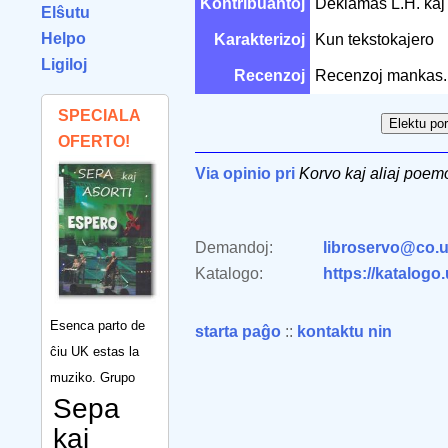
Kontribuantoj
Deklamas L.H. kaj
Elŝutu
Helpo
Karakterizoj
Kun tekstokajero
Ligiloj
Recenzoj
Recenzoj mankas.
SPECIALA
OFERTO!
Via opinio pri
Korvo kaj aliaj poemo
Demandoj:
libroservo@co.u
Katalogo:
https://katalogo
Esenca parto de
starta paĝo
::
kontaktu nin
ĉiu UK estas la
muziko. Grupo
Sepa
kaj