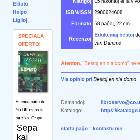
Klarigoj
15 rakontoj el la viv
Elŝutu
Helpo
ISBN/ISSN
2980624608
Ligiloj
Formato
58 paĝoj, 22 cm
Edukemaj bestoj
d
SPECIALA
Recenzoj
van Damme
OFERTO!
Atenton
, "Bestoj en nia domo" ne 
Via opinio pri
Bestoj en nia domo
Esenca parto de
Demandoj:
libroservo@co.u
ĉiu UK estas la
Katalogo:
https://katalogo
muziko. Grupo
Sepa
starta paĝo
::
kontaktu nin
kaj