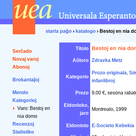
starta paĝo
›
katalogo
› Bestoj en nia 
Bestoj en nia d
Titolo
Serĉado
Novaj varoj
Aŭtoro
Zdravka Metz
Abonoj
Prozo originala
,
Sim
Kategorio
Brokantaĵoj
infanlibroj
Mendo
Prezo
9.00 €, sesona rabat
Kategorioj
Eldonloko,
Varo: Bestoj en
Montrealo, 1999
jaro
nia domo
Recenzoj
Eldoninto
E-Societo Kebekia
Statistiko