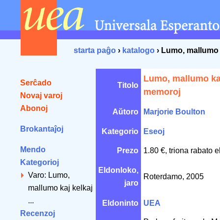
starta paĝo
›
katalogo
› Lumo, mallumo 
Lumo, mallumo kaj
Serĉado
Titolo
memoroj
Novaj varoj
Abonoj
Aŭtoro
Marjorie Boulton
Brokantaĵoj
Kategorio
Eseoj
Mendo
Prezo
1.80 €, triona rabato 
Kategorioj
Eldonloko,
Varo: Lumo,
Roterdamo, 2005
jaro
mallumo kaj kelkaj
...
Eldoninto
UEA
Recenzoj