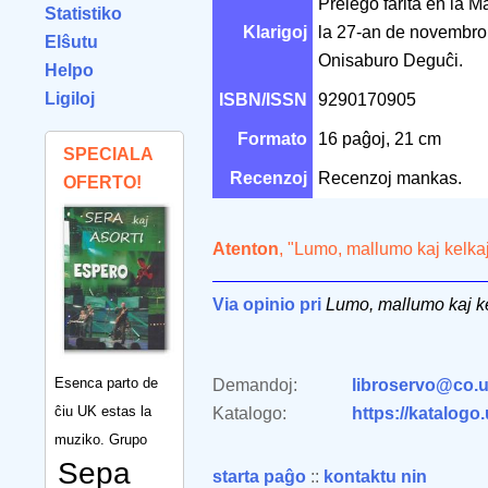
Prelego farita en la 
Statistiko
Klarigoj
la 27-an de novembro 
Elŝutu
Onisaburo Deguĉi.
Helpo
Ligiloj
ISBN/ISSN
9290170905
Formato
16 paĝoj, 21 cm
SPECIALA
Recenzoj
Recenzoj mankas.
OFERTO!
Atenton
, "Lumo, mallumo kaj kelka
Via opinio pri
Lumo, mallumo kaj k
Esenca parto de
Demandoj:
libroservo@co.u
ĉiu UK estas la
Katalogo:
https://katalogo
muziko. Grupo
Sepa
starta paĝo
::
kontaktu nin