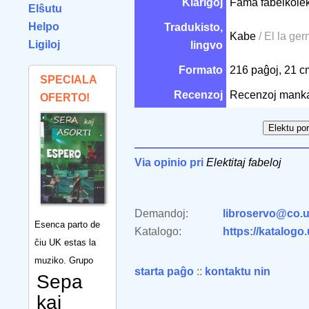
Klarigoj
Fama fabelkolek
Elŝutu
Helpo
Tradukisto,
Kabe
/ El la ge
Ligiloj
lingvo
Formato
216 paĝoj, 21 
SPECIALA
Recenzoj
Recenzoj mank
OFERTO!
Via opinio pri
Elektitaj fabeloj
Demandoj:
libroservo@co.u
Esenca parto de
Katalogo:
https://katalogo
ĉiu UK estas la
muziko. Grupo
starta paĝo
::
kontaktu nin
Sepa
kaj