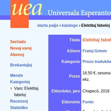
starta paĝo
›
katalogo
› Elektitaj fabeloj
Elektitaj fabe
Titolo
Serĉado
Novaj varoj
Aŭtoro
Fratoj Grimm
Abonoj
Kategorio
Prozo tradukit
Brokantaĵoj
16.50 €, sesona
Mendo
Prezo
ekz.
Kategorioj
Varo: Elektitaj
Eldonloko, jaro
Chapecó, 2016
fabeloj
Recenzoj
Eldoninto
Fonto
Statistiko