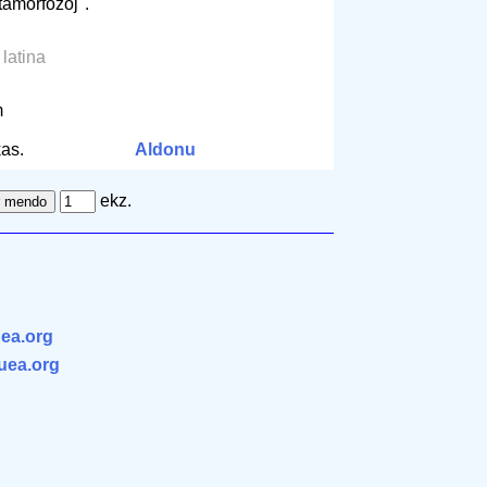
tamorfozoj".
a latina
m
as.
Aldonu
ekz.
ea.org
.uea.org