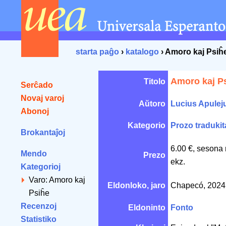
starta paĝo
›
katalogo
› Amoro kaj Psiĥ
Amoro kaj P
Titolo
Serĉado
Novaj varoj
Aŭtoro
Lucius Apulej
Abonoj
Kategorio
Prozo tradukit
Brokantaĵoj
6.00 €, sesona 
Mendo
Prezo
ekz.
Kategorioj
Varo: Amoro kaj
Eldonloko, jaro
Chapecó, 202
Psiĥe
Recenzoj
Eldoninto
Fonto
Statistiko