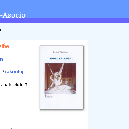
e
siĥe
us
a
/
rakontoj
rabato ekde 3
4