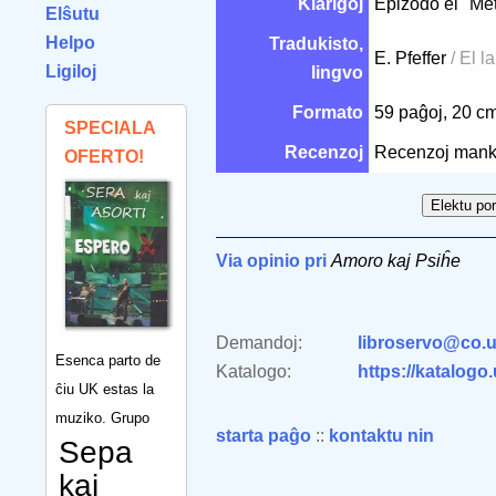
Klarigoj
Epizodo el "Me
Elŝutu
Helpo
Tradukisto,
E. Pfeffer
/ El l
Ligiloj
lingvo
Formato
59 paĝoj, 20 c
SPECIALA
Recenzoj
Recenzoj mank
OFERTO!
Via opinio pri
Amoro kaj Psiĥe
Demandoj:
libroservo@co.u
Esenca parto de
Katalogo:
https://katalogo
ĉiu UK estas la
muziko. Grupo
starta paĝo
::
kontaktu nin
Sepa
kaj