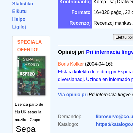
Kontribuantoj
Komp. Isaj Dratwe
Statistiko
Elŝutu
Formato
16+320 paĝoj, 22
Helpo
Recenzoj
Recenzoj mankas.
Ligiloj
SPECIALA
OFERTO!
Opinioj pri
Pri internacia lin
Boris Kolker
(2004-04-16):
Elstara kolekto de eldiroj pri Espera
diverslanadj. Uzinda en informado p
Via opinio pri
Pri internacia lingvo
Esenca parto de
ĉiu UK estas la
Demandoj:
libroservo@co.u
muziko. Grupo
Katalogo:
https://katalogo
Sepa