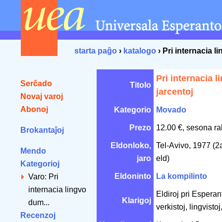
starta paĝo
›
katalogo
› Pri internacia l
Pri internacia 
Serĉado
Titolo
jarcentoj
Novaj varoj
Abonoj
Kategorio
Movado
Prezo
12.00 €, sesona ra
Brokantaĵoj
Eldonloko,
Tel-Avivo, 1977 (2
Mendo
jaro
eld)
Kategorioj
Eldoninto
La kompilinto
Varo: Pri
internacia lingvo
Eldiroj pri Esperant
Klarigoj
dum...
verkistoj, lingvistoj
Recenzoj